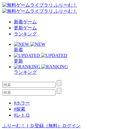
新着ゲーム
更新ゲーム
ランキング
新着
更新
ランキング
#ホラー
#探索
#レトロ
ふりーむ！ＩＤ登録（無料）
ログイン