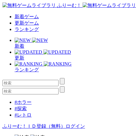
新着ゲーム
更新ゲーム
ランキング
新着
更新
ランキング
#ホラー
#探索
#レトロ
ふりーむ！ＩＤ登録（無料）
ログイン