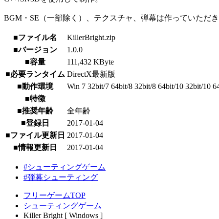
BGM・SE（一部除く）、テクスチャ、弾幕は作っていただ
■ファイル名
KillerBright.zip
■バージョン
1.0.0
■容量
111,432 KByte
■必要ランタイム
DirectX最新版
■動作環境
Win 7 32bit/7 64bit/8 32bit/8 64bit/10 32bit/10 6
■特徴
■推奨年齢
全年齢
■登録日
2017-01-04
■ファイル更新日
2017-01-04
■情報更新日
2017-01-04
#シューティングゲーム
#弾幕シューティング
フリーゲームTOP
シューティングゲーム
Killer Bright [ Windows ]