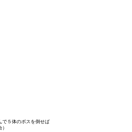
んで５体のボスを倒せば
合）