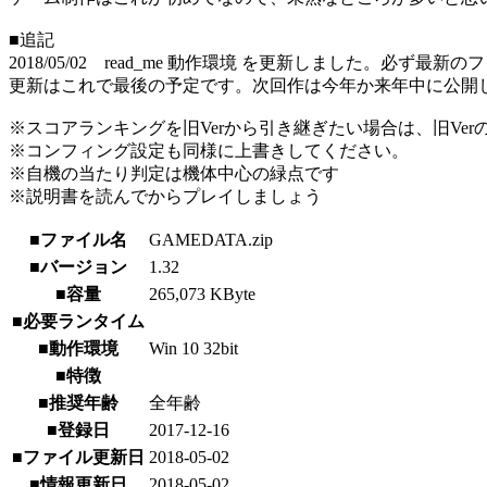
■追記
2018/05/02 read_me 動作環境 を更新しました。必ず
更新はこれで最後の予定です。次回作は今年か来年中に公開
※スコアランキングを旧Verから引き継ぎたい場合は、旧Ver
※コンフィング設定も同様に上書きしてください。
※自機の当たり判定は機体中心の緑点です
※説明書を読んでからプレイしましょう
■ファイル名
GAMEDATA.zip
■バージョン
1.32
■容量
265,073 KByte
■必要ランタイム
■動作環境
Win 10 32bit
■特徴
■推奨年齢
全年齢
■登録日
2017-12-16
■ファイル更新日
2018-05-02
■情報更新日
2018-05-02