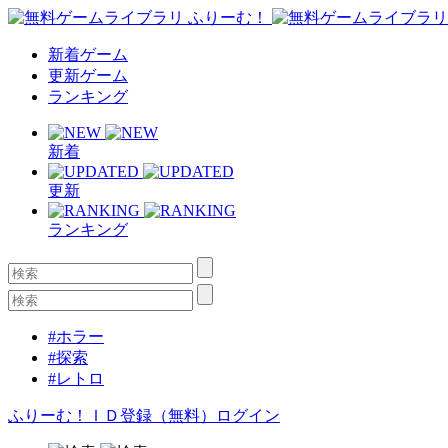
新着ゲーム
更新ゲーム
ランキング
新着
更新
ランキング
#ホラー
#探索
#レトロ
ふりーむ！ＩＤ登録（無料）
ログイン