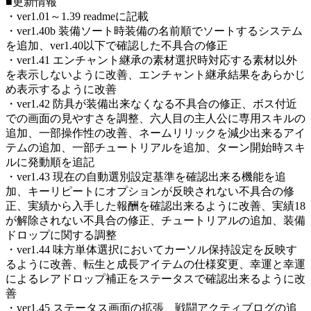
■更新情報
・ver1.01～1.39 readmeに記載
・ver1.40b 装備ソート時装備の名前順でソートするシステム
を追加、ver1.40以下で確認した不具合の修正
・ver1.41 エンチャント継承の素材選択時対応する素材以外
を表示しないように改善、エンチャント継承結果をあらかじ
め表示するように改善
・ver1.42 防具が装備出来なくなる不具合の修正、ボス付近
での画面の見やすさを調整、六人目の主人公に専用スキルの
追加、一部操作性の改善、ネームリリックを減少出来るアイ
テムの追加、一部チュートリアルを追加、ターン開始時スキ
ルに発動順を追記
・ver1.43 現在の自動選別設定基準を確認出来る機能を追
加、キーリピートにオプションが反映されない不具合の修
正、実績から入手した報酬を確認出来るように改善、実績18
が解除されない不具合の修正、チュートリアルの追加、装備
ドロップに関する調整
・ver1.44 味方単体選択においてカーソル保持設定を反映す
るように改善、転生と成長アイテムの仕様変更、幸運と幸運
によるレアドロップ補正をステータスで確認出来るように改
善
・ver1.45 ステータス画面の拡張、戦闘アクティブログの追