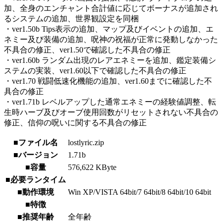
加、全身のエンチャント合計値に応じてボーナスが追加され
るシステムの追加、世界観設定を同梱
・ver1.50b Tips表示の追加、マップ及びイベントの追加、エ
ネミー及び装備の追加、呪神の祝福が正常に発動しなかった
不具合の修正、ver1.50で確認した不具合の修正
・ver1.60b ランダム出現のレアエネミーを追加、鑑定装備シ
ステムの実装、ver1.60以下で確認した不具合の修正
・ver1.70 戦闘低速化機能の追加、ver1.60までに確認した不
具合の修正
・ver1.71b レベルアップした通常エネミーの経験値調整、転
生時ハーブ及びオーブ使用回数がリセットされない不具合の
修正、信仰の呪いに関する不具合の修正
■ファイル名
lostlyric.zip
■バージョン
1.71b
■容量
576,622 KByte
■必要ランタイム
■動作環境
Win XP/VISTA 64bit/7 64bit/8 64bit/10 64bit
■特徴
■推奨年齢
全年齢