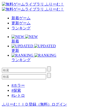
新着ゲーム
更新ゲーム
ランキング
新着
更新
ランキング
#ホラー
#探索
#レトロ
ふりーむ！ＩＤ登録（無料）
ログイン