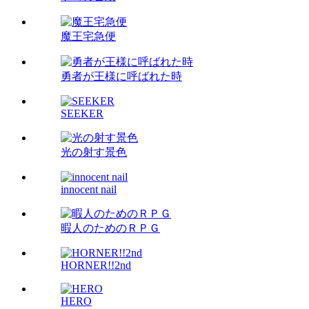
魔王宅急便
勇者が王様に呼ばれた時
SEEKER
光の射す景色
innocent nail
暇人のためのＲＰＧ
HORNER!!2nd
HERO