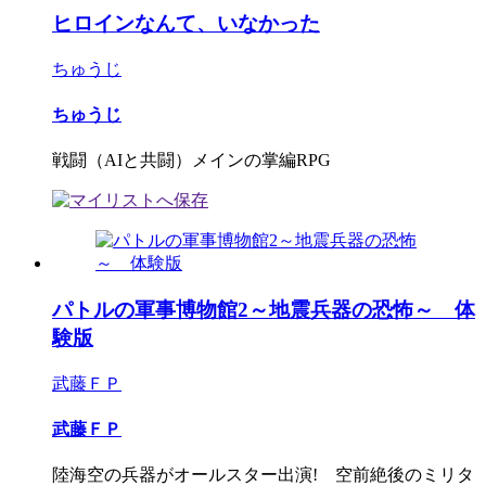
ヒロインなんて、いなかった
ちゅうじ
ちゅうじ
戦闘（AIと共闘）メインの掌編RPG
パトルの軍事博物館2～地震兵器の恐怖～ 体
験版
武藤ＦＰ
武藤ＦＰ
陸海空の兵器がオールスター出演! 空前絶後のミリタ