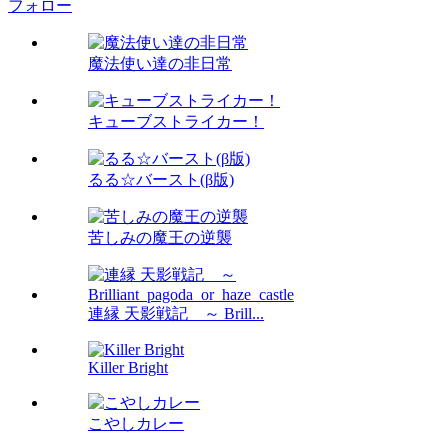
フォロー
魔法使い達の非日常
キューブストライカー！
るる☆バースト(β版)
苦しみの魔王の逆襲
連縁 天影戦記 ～ Brill...
Killer Bright
こやしカレー