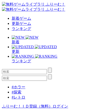
新着ゲーム
更新ゲーム
ランキング
新着
更新
ランキング
#ホラー
#探索
#レトロ
ふりーむ！ＩＤ登録（無料）
ログイン