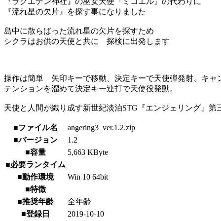
『ラクエデン神社』の巫女天使『ミコエル』の代わりに
『流れ星の欠片』を探す事になりました
島中に散らばった流れ星の欠片を探すため
シクラはお供の天使と共に 探検に出発します
操作は簡単 矢印キーで移動、決定キーで天使弾発射、キャ
テンションを溜めて決定キー連打で天使役発動。
天使と人間が織り成す新世紀淡泊STG『エンジェリング』
■ファイル名
angering3_ver.1.2.zip
■バージョン
1.2
■容量
5,663 KByte
■必要ランタイム
■動作環境
Win 10 64bit
■特徴
■推奨年齢
全年齢
■登録日
2019-10-10