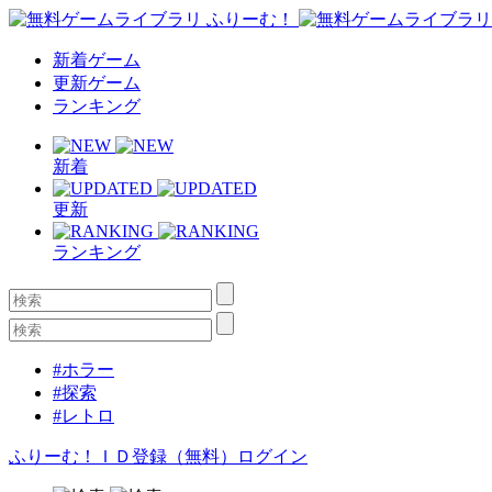
新着ゲーム
更新ゲーム
ランキング
新着
更新
ランキング
#ホラー
#探索
#レトロ
ふりーむ！ＩＤ登録（無料）
ログイン