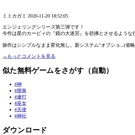
ミミカガミ
2020-11-20 18:52:05
エンジェリングシリーズ第三弾です！
今作は星のカービィの『鏡の大迷宮』を彷彿とさせるような
操作はシンプルなまま変化無し。新システム"オプショ...(省略
→もっとコメントを見る
似た無料ゲームをさがす（自動）
#神
#簡単
#連打
#巫女
#天使
#神社
ダウンロード