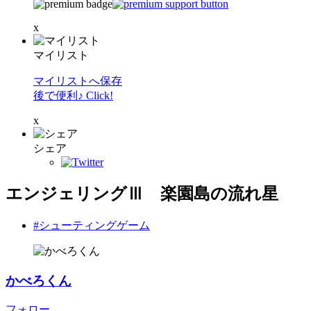
x
マイリスト
マイリストへ保存
後で便利♪ Click!
x
シェア
エンジェリングⅢ 楽園島の流れ星
#シューティングゲーム
かべろくん
フォロー