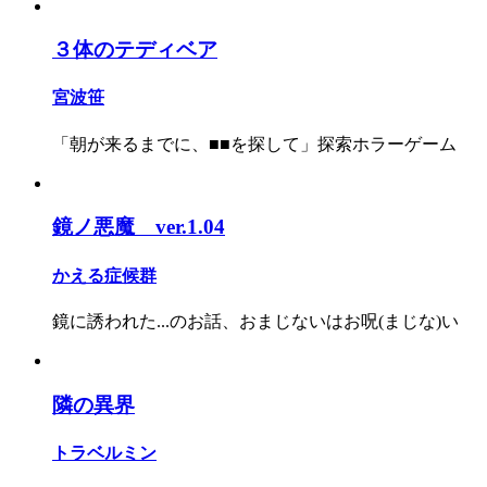
３体のテディベア
宮波笹
「朝が来るまでに、■■を探して」探索ホラーゲーム
鏡ノ悪魔 ver.1.04
かえる症候群
鏡に誘われた...のお話、おまじないはお呪(まじな)い
隣の異界
トラベルミン