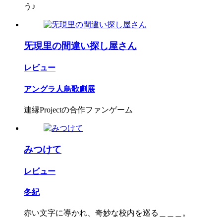
う♪
旡現里の間違い探し屋さん
レビュー
アングラ人鳥歌劇展
連縁Projectの合作ファンゲーム
みつけて
レビュー
冬紀
赤い文字に導かれ、奇妙な校内を巡る＿＿＿。