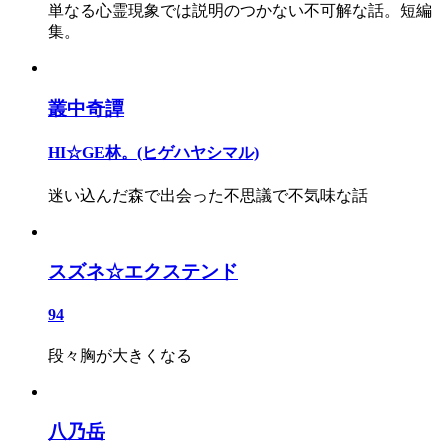
単なる心霊現象では説明のつかない不可解な話。短編
集。
叢中奇譚
HI☆GE林。(ヒゲハヤシマル)
迷い込んだ森で出会った不思議で不気味な話
スズネ☆エクステンド
94
段々胸が大きくなる
八乃岳