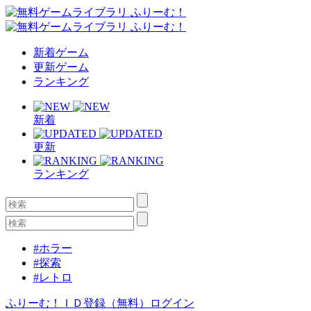
新着ゲーム
更新ゲーム
ランキング
新着
更新
ランキング
#ホラー
#探索
#レトロ
ふりーむ！ＩＤ登録（無料）
ログイン