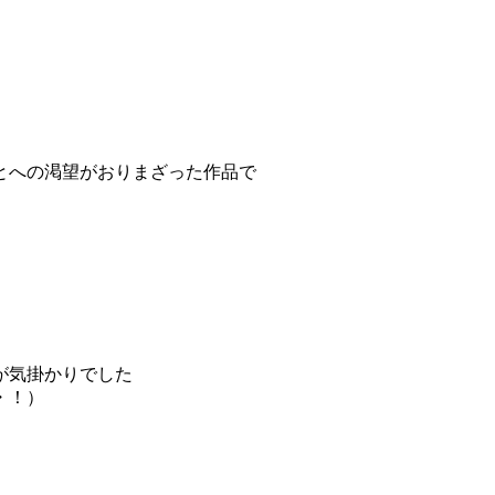
とへの渇望がおりまざった作品で
が気掛かりでした
・！）