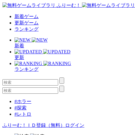
新着ゲーム
更新ゲーム
ランキング
新着
更新
ランキング
#ホラー
#探索
#レトロ
ふりーむ！ＩＤ登録（無料）
ログイン