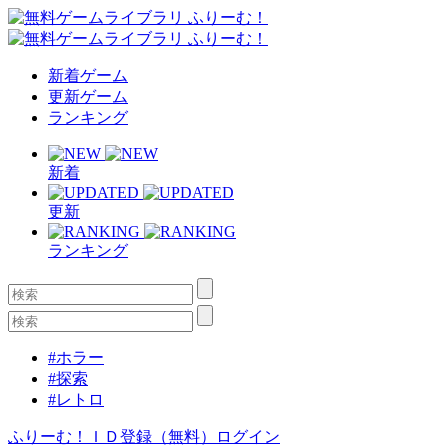
新着ゲーム
更新ゲーム
ランキング
新着
更新
ランキング
#ホラー
#探索
#レトロ
ふりーむ！ＩＤ登録（無料）
ログイン