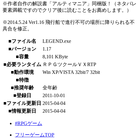
※作者自作の解説書「アルティマニア」同梱版！（ネタバレ
要素満載ですのでクリア後に読むことをお薦めします。）
※2014.5.24 Ver1.16 飛行船で進行不可の場所に降りられる不
具合を修正。
■ファイル名
LEGEND.exe
■バージョン
1.17
■容量
8,101 KByte
■必要ランタイム
ＲＰＧツクールＶＸRTP
■動作環境
Win XP/VISTA 32bit/7 32bit
■特徴
■推奨年齢
全年齢
■登録日
2011-10-01
■ファイル更新日
2015-04-04
■情報更新日
2015-04-04
#RPGゲーム
フリーゲームTOP