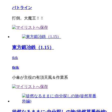
パトライン
打倒、大魔王！！
東方鍛冶鉄（1.15）
tktk
tktk
小傘が主役の有頂天風＆作業系
徒然なるままに:自分探しの旅(徒然草番外編)