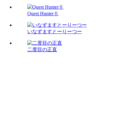
Quest HunterⅡ
いなずますとーりーつー
二度目の正直