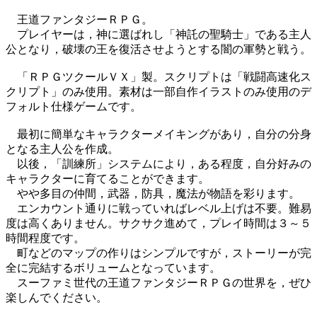
王道ファンタジーＲＰＧ。
プレイヤーは，神に選ばれし「神託の聖騎士」である主人
公となり，破壊の王を復活させようとする闇の軍勢と戦う。
「ＲＰＧツクールＶＸ」製。スクリプトは「戦闘高速化ス
クリプト」のみ使用。素材は一部自作イラストのみ使用のデ
フォルト仕様ゲームです。
最初に簡単なキャラクターメイキングがあり，自分の分身
となる主人公を作成。
以後，「訓練所」システムにより，ある程度，自分好みの
キャラクターに育てることができます。
やや多目の仲間，武器，防具，魔法が物語を彩ります。
エンカウント通りに戦っていればレベル上げは不要。難易
度は高くありません。サクサク進めて，プレイ時間は３～５
時間程度です。
町などのマップの作りはシンプルですが，ストーリーが完
全に完結するボリュームとなっています。
スーファミ世代の王道ファンタジーＲＰＧの世界を，ぜひ
楽しんでください。