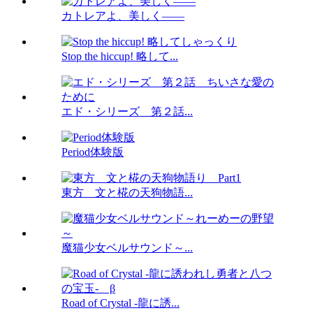
カトレアよ、美しく――
Stop the hiccup! 略して...
エド・シリーズ 第２話...
Period体験版
東方 文と椛の天狗物語...
魔猫少女ベルサウンド～...
Road of Crystal -龍に誘...