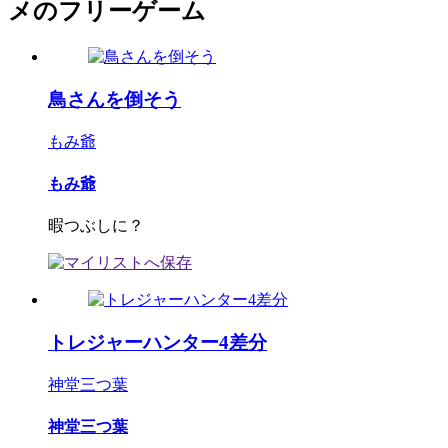
メのフリーゲーム
鳥さんを倒そう
もみ爺
もみ爺
暇つぶしに？
トレジャーハンター4差分
神堂三つ葉
神堂三つ葉