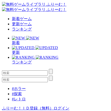
新着ゲーム
更新ゲーム
ランキング
新着
更新
ランキング
#ホラー
#探索
#レトロ
ふりーむ！ＩＤ登録（無料）
ログイン