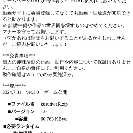
ゲームページURLか制作者サイトURLを入れておいてくだ
さい。
動画サイトに会員登録してなくても動画・生放送が閲覧でき
ると助かります。
※ 誹謗中傷や作品の世界観を壊すものはやめてください。
マナーを守ってお願いします。
（何かあれば削除をお願いすることがあるかもしれません
が、ご協力お願いいたします）
***免責事項***
個人の趣味活動のため、動作や内容について保証はありませ
ん。ご自身の責任にてご利用ください。
動作確認はWin11でのみ実施済み。
***履歴***
2024.7.31 ver.1.0 ゲーム公開
■ファイル名
kusutiwaR.zip
■バージョン
1.0
■容量
60,763 KByte
■必要ランタイム