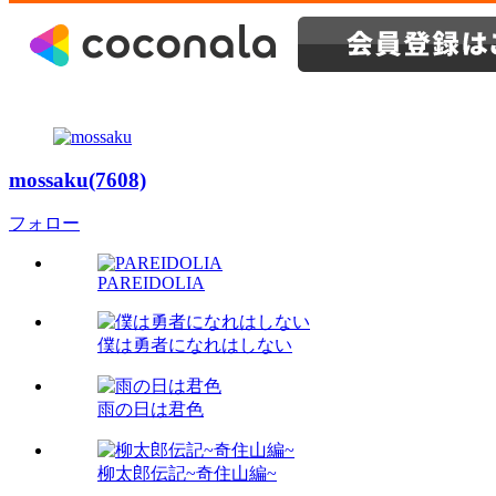
mossaku(7608)
フォロー
PAREIDOLIA
僕は勇者になれはしない
雨の日は君色
柳太郎伝記~奇住山編~