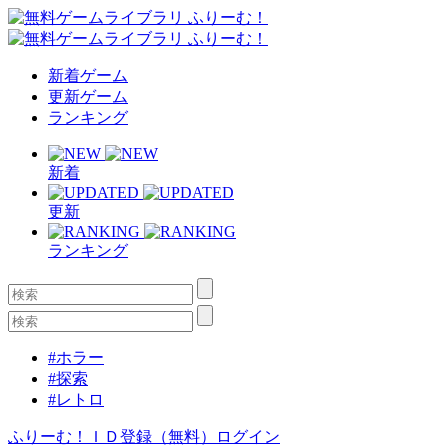
新着ゲーム
更新ゲーム
ランキング
新着
更新
ランキング
#ホラー
#探索
#レトロ
ふりーむ！ＩＤ登録（無料）
ログイン