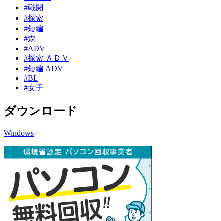
#戦闘
#探索
#短編
#森
#ADV
#探索 ＡＤＶ
#短編 ADV
#BL
#女子
ダウンロード
Windows