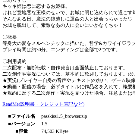
キッキ姫は恋に恋するお姫様。
けれど意地悪な王様のせいで、お城に閉じ込められて過ごす
そんなある日、魔法の鏡越しに運命の人と出会っちゃった♡
お城を脱出して、素敵なあの人に会いにいかなくちゃ！
〇概要
等身大の愛をメルヘンチックに描いた、哲学&カワイイ♡ラ
プレイ時間は約30分。エンディングは全部で2つです。
〇利用規約
二次配布・無断転載・自作発言は全面禁止しております。
二次創作や実況については、基本的に歓迎しております。(公
★実況(プレイヤー自身の音声やテキスト)の無い、ゲーム映
★動画・配信の場合、必ずタイトルに作品名を入れて、概要欄
★規約に反する二次創作・実況を見つけた場合、注意または
ReadMe(説明書・クレジット表記など)
■ファイル名
passkiss1.5_browser.zip
■バージョン
1.5
■容量
74,503 KByte