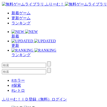
新着ゲーム
更新ゲーム
ランキング
新着
更新
ランキング
#ホラー
#探索
#レトロ
ふりーむ！ＩＤ登録（無料）
ログイン