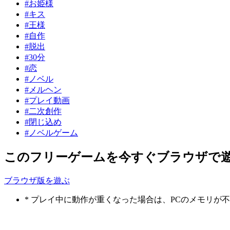
#お姫様
#キス
#王様
#自作
#脱出
#30分
#恋
#ノベル
#メルヘン
#プレイ動画
#二次創作
#閉じ込め
#ノベルゲーム
このフリーゲームを今すぐブラウザで
ブラウザ版を遊ぶ
* プレイ中に動作が重くなった場合は、PCのメモリ