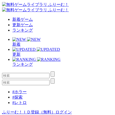
新着ゲーム
更新ゲーム
ランキング
新着
更新
ランキング
#ホラー
#探索
#レトロ
ふりーむ！ＩＤ登録（無料）
ログイン