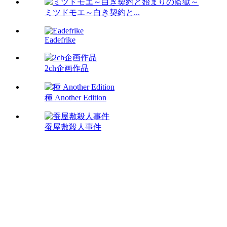
ミツドモエ～白き契約と...
Eadefrike
2ch企画作品
種 Another Edition
蚕屋敷殺人事件