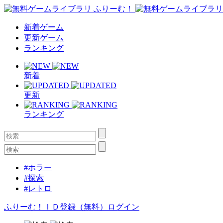
新着ゲーム
更新ゲーム
ランキング
新着
更新
ランキング
#ホラー
#探索
#レトロ
ふりーむ！ＩＤ登録（無料）
ログイン