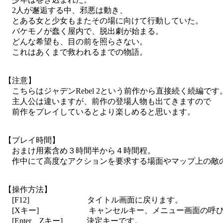
2人が邂逅する中、邪悪は動き、
とある女と少女もまたその場に向けて行動していた。
バケモノが蠢く屋内で、脱出劇が始まる。
どんな希望も、目の前を照らさない。
これはあくまで救われるまでの物語。
【注意】
こちらはジャデンRebel 2という前作から直接続く続編です
主人公は違いますが、前作の登場人物も出てきますので
前作をプレイしているとより楽しめると思います。
【プレイ時間】
おまけ用素含め３時間半から４時間程。
作中にて高度なアクションを要求する場面やマップ上の敵
【操作方法】
[F12] タイトル画面に戻ります。
[Xキー] キャンセルキー、メニュー画面の呼び
[Enter、Zキー] 決定キーです。