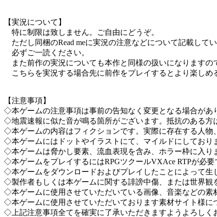
【実況について】
特に制限は致しません。ご自由にどうぞ。
ただし同梱のRead meに実況の注意などについて記載して
必ずご一読ください。
また前作の実況についても本作と同様の扱いになりますの
こちらを実況する場合先に前作をプレイするとより楽しめ
【注意事項】
◇本ゲームの注意事項は事前の告知なく変更となる場合があ
◇地震速報に似た音が鳴る箇所がございます。抵抗のある方
◇本ゲームの内容はフィクションです。実際に存在する人物
◇本ゲームにはドットやイラストにて、マイルドにしており
◇本ゲームは脅かし要素、流血表現を含み、ホラー枠に入り
◇本ゲームをプレイするにはRPGツクールVXAce RTPが
◇本ゲームをダウンロードおよびプレイしたことによって生
◇製作者もしくは本ゲームに関する誹謗中傷、または世界観
◇本ゲームに使用させていただいている画像、音楽などの素
◇本ゲームに使用させていただいております素材サイト様につき
◇上記注意事項全てを確実に了承いただきますようよろしく