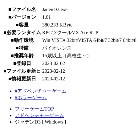
■ファイル名
JadenD3.exe
■バージョン
1.01
■容量
380,233 KByte
■必要ランタイム
RPGツクールVX Ace RTP
■動作環境
Win VISTA 32bit/VISTA 64bit/7 32bit/7 64bit/8 3
■特徴
バイオレンス
■推奨年齢
15歳以上（高校生～）
■登録日
2023-02-02
■ファイル更新日
2023-02-12
■情報更新日
2023-02-12
#アドベンチャーゲーム
#ホラーゲーム
フリーゲームTOP
アドベンチャーゲーム
ジャデンD3 [ Windows ]