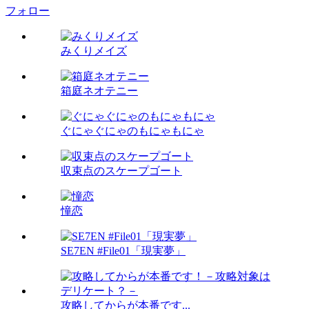
フォロー
みくりメイズ
箱庭ネオテニー
ぐにゃぐにゃのもにゃもにゃ
収束点のスケープゴート
憧恋
SE7EN #File01「現実夢」
攻略してからが本番です...