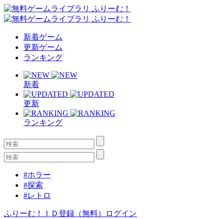
新着ゲーム
更新ゲーム
ランキング
新着
更新
ランキング
#ホラー
#探索
#レトロ
ふりーむ！ＩＤ登録（無料）
ログイン