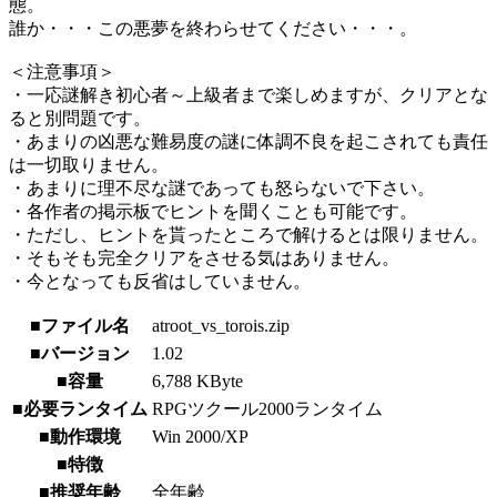
態。
誰か・・・この悪夢を終わらせてください・・・。
＜注意事項＞
・一応謎解き初心者～上級者まで楽しめますが、クリアとな
ると別問題です。
・あまりの凶悪な難易度の謎に体調不良を起こされても責任
は一切取りません。
・あまりに理不尽な謎であっても怒らないで下さい。
・各作者の掲示板でヒントを聞くことも可能です。
・ただし、ヒントを貰ったところで解けるとは限りません。
・そもそも完全クリアをさせる気はありません。
・今となっても反省はしていません。
■ファイル名
atroot_vs_torois.zip
■バージョン
1.02
■容量
6,788 KByte
■必要ランタイム
RPGツクール2000ランタイム
■動作環境
Win 2000/XP
■特徴
■推奨年齢
全年齢