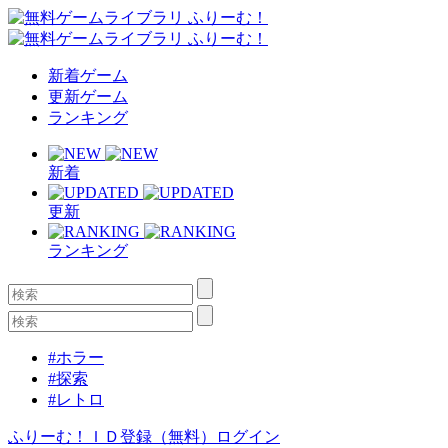
新着ゲーム
更新ゲーム
ランキング
新着
更新
ランキング
#ホラー
#探索
#レトロ
ふりーむ！ＩＤ登録（無料）
ログイン