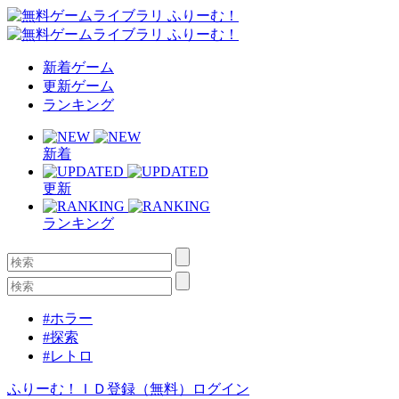
新着ゲーム
更新ゲーム
ランキング
新着
更新
ランキング
#ホラー
#探索
#レトロ
ふりーむ！ＩＤ登録（無料）
ログイン