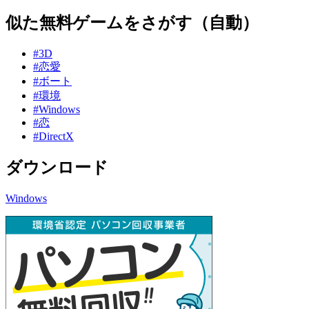
似た無料ゲームをさがす（自動）
#3D
#恋愛
#ボート
#環境
#Windows
#恋
#DirectX
ダウンロード
Windows