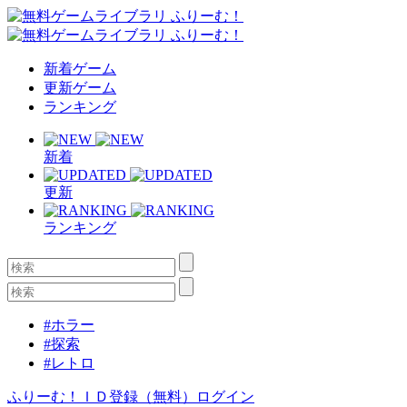
新着ゲーム
更新ゲーム
ランキング
新着
更新
ランキング
#ホラー
#探索
#レトロ
ふりーむ！ＩＤ登録（無料）
ログイン