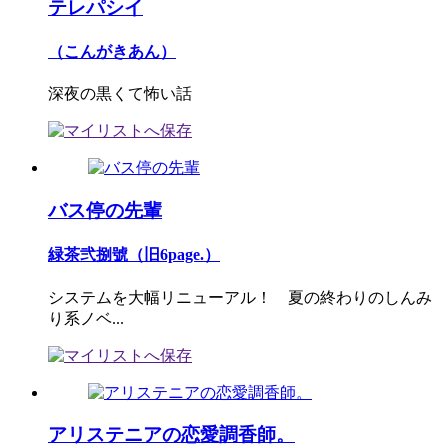
テレパシイ
（こんがきあん）
深夜の黒くて怖い話
バス停の先輩
緑茶弐捌號（旧6page.）
システムを大幅リニューアル！ 夏の終わりのしんみ
り系ノベ...
アリステニアの恋愛調香師。