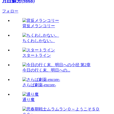
月白蘇芳(9868)
フォロー
背反メランコリー
ちくわしかない。
スタートライン
今日の行く末、明日への...
さらば劇薬-encore-
通り魔