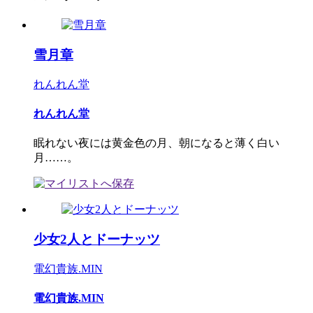
雪月章
れんれん堂
れんれん堂
眠れない夜には黄金色の月、朝になると薄く白い
月……。
少女2人とドーナッツ
電幻貴族.MIN
電幻貴族.MIN