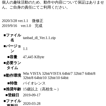
個人の趣味活動のため、動作や内容について保証はありませ
ん。ご自身の責任にてご利用ください。
2020/3/28 ver.1.1 微修正
2019/9/16 ver.1.0 完成
■ファイル
tanbad_dl_Ver.1.1.zip
名
■バージョ
1.1
ン
■容量
47,445 KByte
■必要ラン
タイム
Win VISTA 32bit/VISTA 64bit/7 32bit/7 64bit/8
■動作環境
32bit/8 64bit/10 32bit/10 64bit
■特徴
バイオレンス
■推奨年齢
15歳以上（高校生～）
■登録日
2019-09-17
■ファイル
2020-03-28
更新日