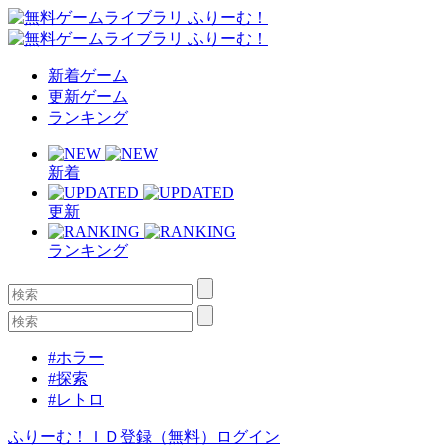
新着ゲーム
更新ゲーム
ランキング
新着
更新
ランキング
#ホラー
#探索
#レトロ
ふりーむ！ＩＤ登録（無料）
ログイン