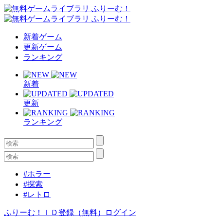
新着ゲーム
更新ゲーム
ランキング
新着
更新
ランキング
#ホラー
#探索
#レトロ
ふりーむ！ＩＤ登録（無料）
ログイン