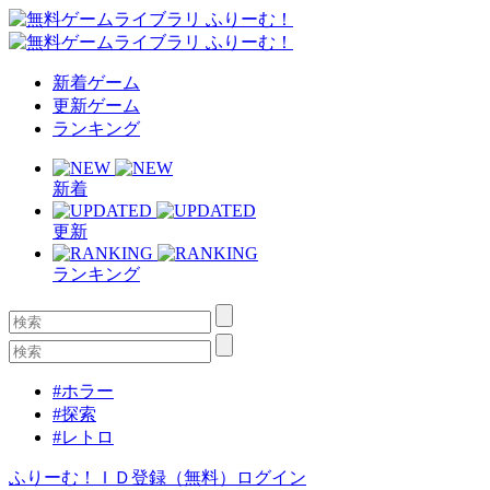
新着ゲーム
更新ゲーム
ランキング
新着
更新
ランキング
#ホラー
#探索
#レトロ
ふりーむ！ＩＤ登録（無料）
ログイン