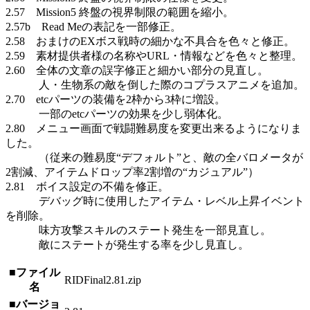
2.57 Mission5 終盤の視界制限の範囲を縮小。
2.57b Read Meの表記を一部修正。
2.58 おまけのEXボス戦時の細かな不具合を色々と修正。
2.59 素材提供者様の名称やURL・情報などを色々と整理。
2.60 全体の文章の誤字修正と細かい部分の見直し。
人・生物系の敵を倒した際のコプラスアニメを追加。
2.70 etcパーツの装備を2枠から3枠に増設。
一部のetcパーツの効果を少し弱体化。
2.80 メニュー画面で戦闘難易度を変更出来るようになりま
した。
（従来の難易度“デフォルト”と、敵の全バロメータが
2割減、アイテムドロップ率2割増の“カジュアル”）
2.81 ボイス設定の不備を修正。
デバッグ時に使用したアイテム・レベル上昇イベント
を削除。
味方攻撃スキルのステート発生を一部見直し。
敵にステートが発生する率を少し見直し。
■ファイル
RIDFinal2.81.zip
名
■バージョ