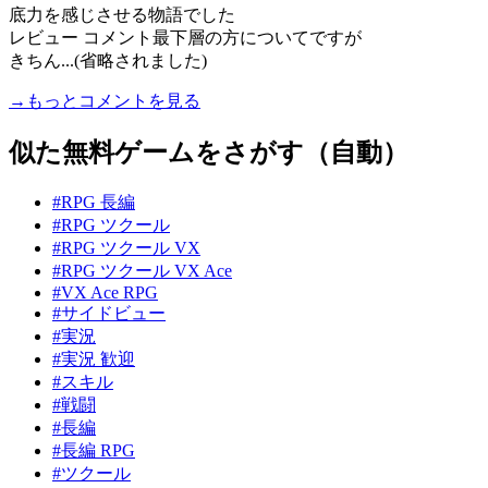
底力を感じさせる物語でした
レビュー コメント最下層の方についてですが
きちん...(省略されました)
→もっとコメントを見る
似た無料ゲームをさがす（自動）
#RPG 長編
#RPG ツクール
#RPG ツクール VX
#RPG ツクール VX Ace
#VX Ace RPG
#サイドビュー
#実況
#実況 歓迎
#スキル
#戦闘
#長編
#長編 RPG
#ツクール