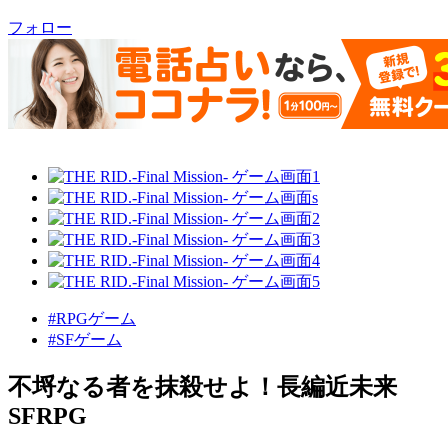
フォロー
#RPGゲーム
#SFゲーム
不埒なる者を抹殺せよ！長編近未来
SFRPG