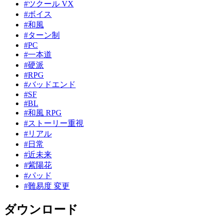
#ツクール VX
#ボイス
#和風
#ターン制
#PC
#一本道
#硬派
#RPG
#バッドエンド
#SF
#BL
#和風 RPG
#ストーリー重視
#リアル
#日常
#近未来
#紫陽花
#パッド
#難易度 変更
ダウンロード