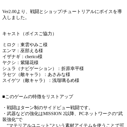
Ver2.00より、戦闘とショップ/チュートリアルにボイスを導
入しました。
キャスト（ボイスご協力）
ミロク：東雲やみこ様
エンマ：巫部える様
イザナギ：cherico様
ヤクシ：紫陽花様
シュラ（ナビゲーション）：折原幸平様
ラセツ（敵キャラ）：あさみな様
スイゲツ（敵キャラ）：浅瑠璃るめ様
■このゲームの特徴をリストアップ
・戦闘はターン制のサイドビュー戦闘です。
・武器などの強化はMISSION 2以降、PCネットワークの“武
装強化”で
“マテリアルユニット”という素材アイテムを使うことで可