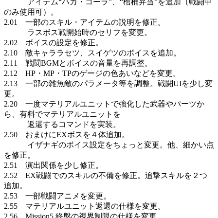
アイテム“ハカ・コーラ”、“棺桶弁当”を追加（戦闘中
のみ使用可）。
2.01 一部のスキル・アイテムの説明を修正。
ラスボス戦開始時のセリフを変更。
2.02 ボイスの設定を修正。
2.10 敵キャララセツ、スイゲツのボイスを追加。
2.11 戦闘BGMとボイスの音量を再調整。
2.12 HP・MP・TPのゲージの色あいなどを変更。
2.13 一部の雑魚敵のパラメータ等を調整。戦闘UIを少し変
更。
2.20 一度マテリアルユニットで強化した武器やパーツか
ら、有料でマテリアルユニットを
返還するコマンドを実装。
2.50 おまけにEXボスを４体追加。
イザナギのボイス設定をちょっと変更。他、細かい点
を修正。
2.51 演出関係を少し修正。
2.52 EX戦闘でのスキルの不備を修正。追撃スキルを２つ
追加。
2.53 一部戦闘アニメを変更。
2.55 マテリアルユニット返還の仕様を変更。
2.56 Mission5 終盤の視界制限の仕様を変更。