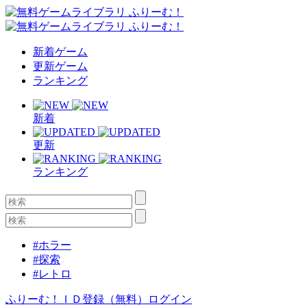
新着ゲーム
更新ゲーム
ランキング
新着
更新
ランキング
#ホラー
#探索
#レトロ
ふりーむ！ＩＤ登録（無料）
ログイン