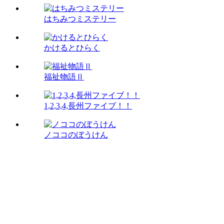
はちみつミステリー
かけるとひらく
福祉物語Ⅱ
1,2,3,4,長州ファイブ！！
ノココのぼうけん