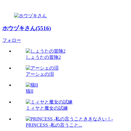
ホウヅキさん(5516)
フォロー
しょうたの冒険2
アーシェの泪
猫II
ミィヤと魔女の試練
PRINCESS -私の言うこと...