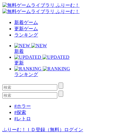
新着ゲーム
更新ゲーム
ランキング
新着
更新
ランキング
#ホラー
#探索
#レトロ
ふりーむ！ＩＤ登録（無料）
ログイン