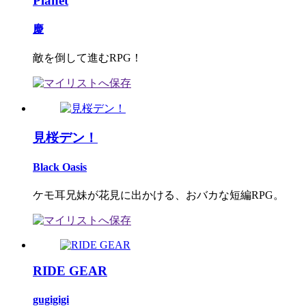
Planet
慶
敵を倒して進むRPG！
見桜デン！
Black Oasis
ケモ耳兄妹が花見に出かける、おバカな短編RPG。
RIDE GEAR
gugigigi