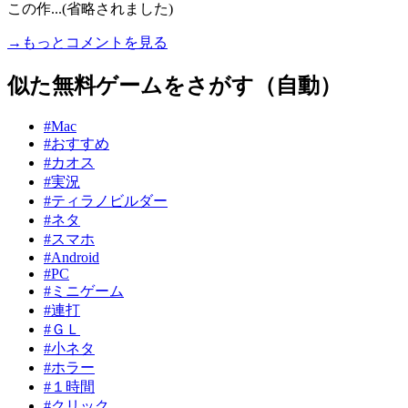
この作...(省略されました)
→もっとコメントを見る
似た無料ゲームをさがす（自動）
#Mac
#おすすめ
#カオス
#実況
#ティラノビルダー
#ネタ
#スマホ
#Android
#PC
#ミニゲーム
#連打
#ＧＬ
#小ネタ
#ホラー
#１時間
#クリック