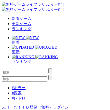
新着ゲーム
更新ゲーム
ランキング
新着
更新
ランキング
#ホラー
#探索
#レトロ
ふりーむ！ＩＤ登録（無料）
ログイン