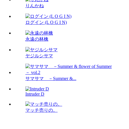
りんかね
ログイン (L O G I N)
永遠の林檎
ヤジルシサマ
サマサマ －Summer &...
Intruder D
マッチ売りの。