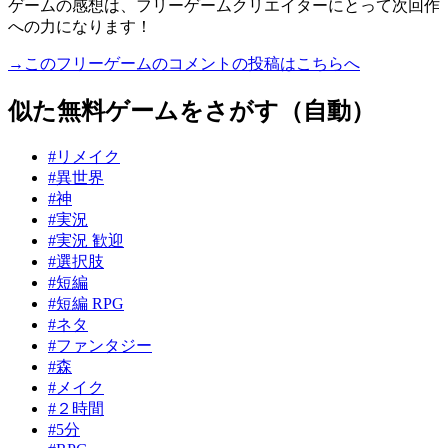
ゲームの感想は、フリーゲームクリエイターにとって次回作
への力になります！
→このフリーゲームのコメントの投稿はこちらへ
似た無料ゲームをさがす（自動）
#リメイク
#異世界
#神
#実況
#実況 歓迎
#選択肢
#短編
#短編 RPG
#ネタ
#ファンタジー
#森
#メイク
#２時間
#5分