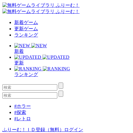
新着ゲーム
更新ゲーム
ランキング
新着
更新
ランキング
#ホラー
#探索
#レトロ
ふりーむ！ＩＤ登録（無料）
ログイン