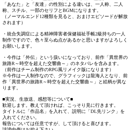
「あなた」と「友達」の性別による違いは、一人称、二人
称、スチル、一部のセリフとBGMになります。
（ノーマルエンド12種類を見ると、おまけエピソードが解放
されます）
・統合失調症による精神障害者保健福祉手帳2級持ちの一人
制作ですので、色々至らぬ点があるかと思いますがよろしく
お願いします。
・今作は「外伝」という扱いになっており、前作「異世界の
旅路R～時空を超えた交響曲～」のネタバレを含みます。
（前作はチーム制作のRPG風リメイク版になります）
※今作は一人制作なので、グラフィックは龍海人となり、前
作「異世界の旅路R～時空を超えた交響曲～」と絵柄が異な
ります。
■実況、生放送、感想等について■
歓迎します。教えて頂ければ、こっそり見に行きます。
タイトルに「作品名」を入れて、説明に「DL先リンク」を
入れてください。
報告については任意ですが、して頂けると喜びます。
誹謗中傷はお控え下さい。