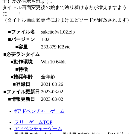
子）かが表示されます。
タイトル画面変更後の絵まで辿り着ける方が増えますよう
に……！
（タイトル画面変更時におまけエピソードが解放されます）
■ファイル名
sukettofw1.02.zip
■バージョン
1.02
■容量
233,879 KByte
■必要ランタイム
■動作環境
Win 10 64bit
■特徴
■推奨年齢
全年齢
■登録日
2021-08-26
■ファイル更新日
2023-03-02
■情報更新日
2023-03-02
#アドベンチャーゲーム
フリーゲームTOP
アドベンチャーゲーム