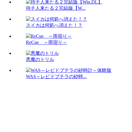
待チ人来たる２完結版【W...
スイカは何処へ消えた！？
ReCue ～雨宿り～
悪魔のトリル
WAS～レピドプテラの砂時...