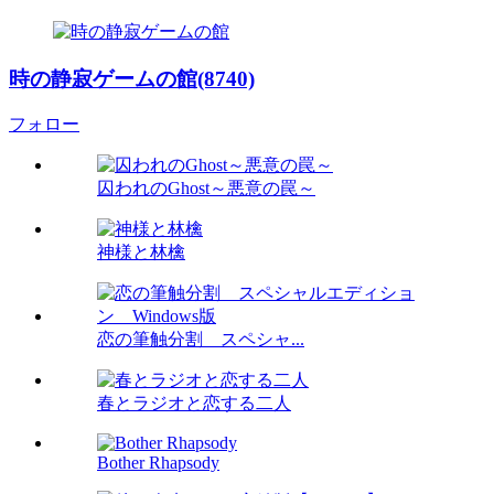
時の静寂ゲームの館(8740)
フォロー
囚われのGhost～悪意の罠～
神様と林檎
恋の筆触分割 スペシャ...
春とラジオと恋する二人
Bother Rhapsody