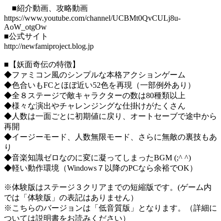
■紹介動画、攻略動画
https://www.youtube.com/channel/UCBMt0QvCULj8u-
AoW_otgOw
■公式サイト
http://newfamiproject.blog.jp
■【妖面奇伝の特徴】
◆ファミコン風のシンプルな本格アクションゲーム
◆色合いもFCとほぼ近い52色を再現（一部例外あり）
◆全８ステージで敵キャラクターの数は80種類以上
◆様々な演出やチャレンジングな仕掛けがたくさん
◆人数は一面ごとに初期値に戻り、オートセーブで途中から
再開
◆イージーモード、人数無限モード、さらに無敵の裏技もあ
り
◆音楽知識ゼロなのに変に凝ってしまったBGM (;^ ^)
◆軽い動作環境（Windows７以降のPCなら余裕でOK）
※体験版はステージ３クリアまでの短縮版です。(ゲーム内
では「体験版」の表記はありません）
※こちらのバージョンは「低音質版」となります。（詳細に
ついては説明書をお読みください）