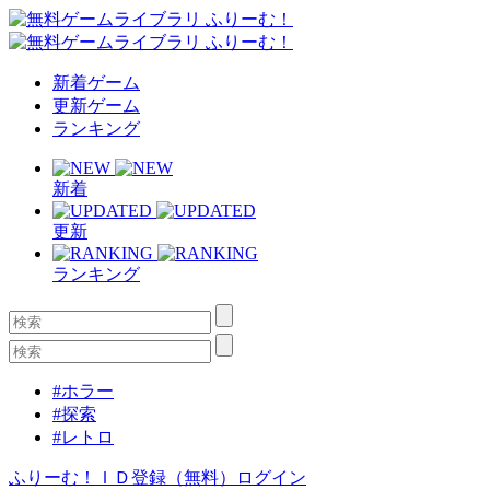
新着ゲーム
更新ゲーム
ランキング
新着
更新
ランキング
#ホラー
#探索
#レトロ
ふりーむ！ＩＤ登録（無料）
ログイン