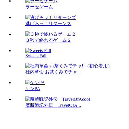
ラーセゲーム
逃げろッ！リターンズ
３秒で終わるゲーム２
Sweets Fall
社内革命 お茶くみでチャ...
ケンPA
魔断戦記外伝 TravelOfA...