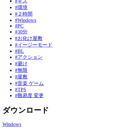
#キス
#環境
#２時間
#Windows
#PC
#30分
#お化け屋敷
#イージーモード
#BL
#アクション
#避け
#無限
#屋敷
#音楽 ゲーム
#TPS
#難易度 変更
ダウンロード
Windows