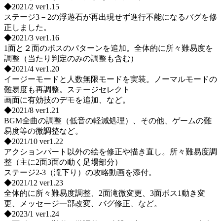
◆2021/2 ver1.15
ステージ3－2の浮遊石が再出現せず進行不能になるバグを修
正しました。
◆2021/3 ver1.16
1面と２面のボスのパターンを追加。全体的に所々難易度を
調整（当たり判定のみの調整も含む）
◆2021/4 ver1.20
イージーモードと人数無限モードを実装。ノーマルモードの
難易度も再調整。ステージセレクト
画面に有効技のデモを追加、など。
◆2021/8 ver1.21
BGM全曲の調整（低音の軽減処理）、その他、ゲームの難
易度等の微調整など。
◆2021/10 ver1.22
アクションパート以外の絵を修正や描き直し。所々難易度調
整（主に2面3面の動く足場部分）
ステージ2-3（滝下り）の攻略動画を添付。
◆2021/12 ver1.23
全体的に所々難易度調整、2面滝微変更、3面ボス1動き変
更、メッセージ一部改変、バグ修正、など。
◆2023/1 ver1.24