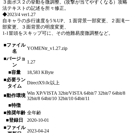
３面ボス２の挙動を微調整。(攻撃が当てやすくなる）攻略
法テキストの記述を所々修正。
◆2023/4 ver1.27
自キャラの歩行速度を5％UP、１面背景一部変更、２面滝一
部変更、３面背景の明度変更、
1-1冒頭をスキップ可に、その他難易度微調整など。
■ファイル
YOMENtr_v1.27.zip
名
■バージョ
1.27
ン
■容量
18,583 KByte
■必要ラン
DirectX9.0c以上
タイム
Win XP/VISTA 32bit/VISTA 64bit/7 32bit/7 64bit/8
■動作環境
32bit/8 64bit/10 32bit/10 64bit/11
■特徴
■推奨年齢
全年齢
■登録日
2020-10-01
■ファイル
2023-04-24