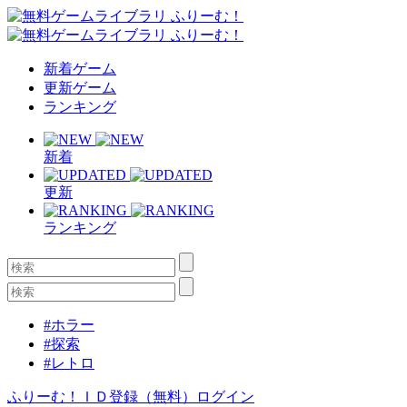
新着ゲーム
更新ゲーム
ランキング
新着
更新
ランキング
#ホラー
#探索
#レトロ
ふりーむ！ＩＤ登録（無料）
ログイン