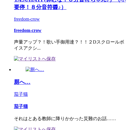
要停！８分音符醬♪）
freedom-crow
freedom-crow
声量アップ？！歌い手御用達？！！２Dスクロールボ
イスアクシ...
厠へ…
茄子猫
茄子猫
それはとある教師に降りかかった災難のお話……