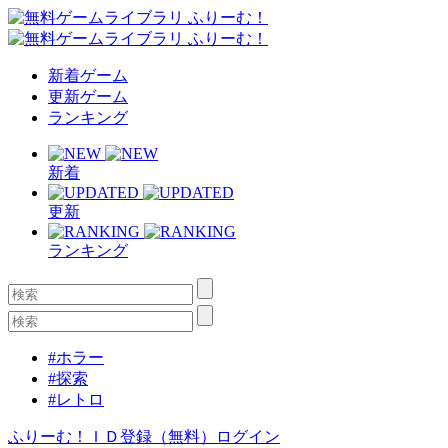
新着ゲーム
更新ゲーム
ランキング
新着
更新
ランキング
#ホラー
#探索
#レトロ
ふりーむ！ＩＤ登録（無料）
ログイン