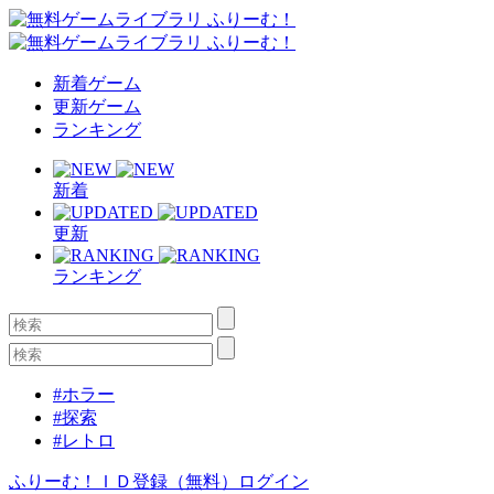
新着ゲーム
更新ゲーム
ランキング
新着
更新
ランキング
#ホラー
#探索
#レトロ
ふりーむ！ＩＤ登録（無料）
ログイン