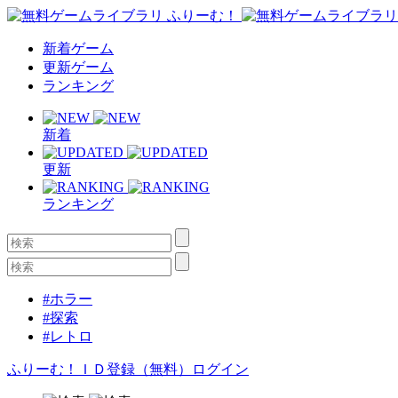
新着ゲーム
更新ゲーム
ランキング
新着
更新
ランキング
#ホラー
#探索
#レトロ
ふりーむ！ＩＤ登録（無料）
ログイン