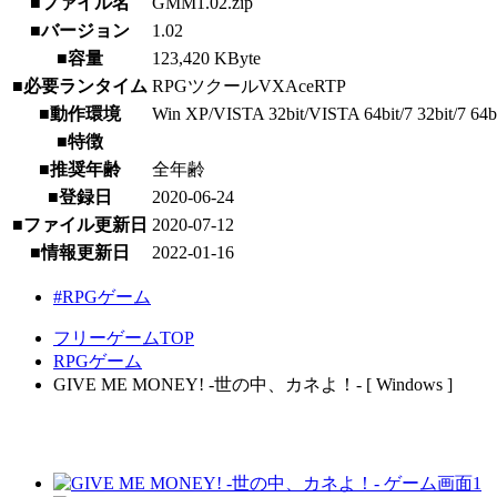
■ファイル名
GMM1.02.zip
■バージョン
1.02
■容量
123,420 KByte
■必要ランタイム
RPGツクールVXAceRTP
■動作環境
Win XP/VISTA 32bit/VISTA 64bit/7 32bit/7 64bit/
■特徴
■推奨年齢
全年齢
■登録日
2020-06-24
■ファイル更新日
2020-07-12
■情報更新日
2022-01-16
#RPGゲーム
フリーゲームTOP
RPGゲーム
GIVE ME MONEY! -世の中、カネよ！- [ Windows ]