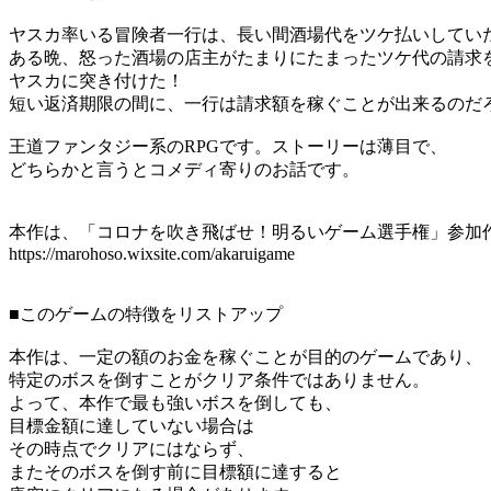
ヤスカ率いる冒険者一行は、長い間酒場代をツケ払いしてい
ある晩、怒った酒場の店主がたまりにたまったツケ代の請求
ヤスカに突き付けた！
短い返済期限の間に、一行は請求額を稼ぐことが出来るのだ
王道ファンタジー系のRPGです。ストーリーは薄目で、
どちらかと言うとコメディ寄りのお話です。
本作は、「コロナを吹き飛ばせ！明るいゲーム選手権」参加
https://marohoso.wixsite.com/akaruigame
■このゲームの特徴をリストアップ
本作は、一定の額のお金を稼ぐことが目的のゲームであり、
特定のボスを倒すことがクリア条件ではありません。
よって、本作で最も強いボスを倒しても、
目標金額に達していない場合は
その時点でクリアにはならず、
またそのボスを倒す前に目標額に達すると