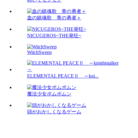
血の鎮魂歌 青の勇者＋
NICUGEROS~THE発狂~
WitchSweep
ELEMENTAL PEACEⅡ ～kni...
魔法少女ポムポムン
頭がおかしくなるゲーム