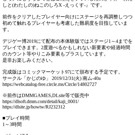
しと(わたしの)ねこのしろX -えっくす-』です。
前作をクリアしたプレイヤー向けにステージを再調整しつつ
初めて触れるプレイヤーも考慮した難易度を目指していま
す。
デジゲー博2019にて配布の本体験版ではステージ1～4までを
プレイできます。2度遊べるかもしれない新要素や経過時間
のカウント等やりこみ要素もプラスしています。
是非お楽しみください。
完成版はコミックマーケット97にて頒布する予定です。
サークル「かじのゆ」 2019/12/31(火) 南ム-40a
https://webcatalog-free.circle.ms/Circle/14802727
※前作はDMMGAMES,DLsite等で販売中
https://dlsoft.dmm.com/detail/kaji_0001/
https://dlsite.jp/howtw/RJ232312
■プレイ時間
1～3時間