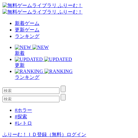
新着ゲーム
更新ゲーム
ランキング
新着
更新
ランキング
#ホラー
#探索
#レトロ
ふりーむ！ＩＤ登録（無料）
ログイン