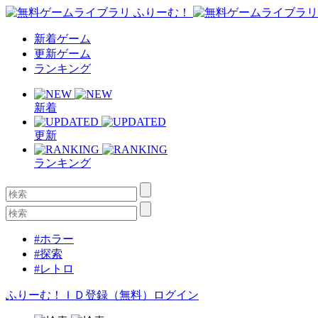
新着ゲーム
更新ゲーム
ランキング
新着
更新
ランキング
#ホラー
#探索
#レトロ
ふりーむ！ＩＤ登録（無料）
ログイン