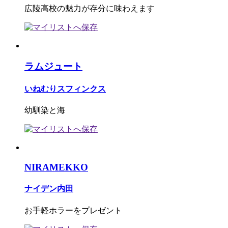
広陵高校の魅力が存分に味わえます
ラムジュート
いねむりスフィンクス
幼馴染と海
NIRAMEKKO
ナイデン内田
お手軽ホラーをプレゼント