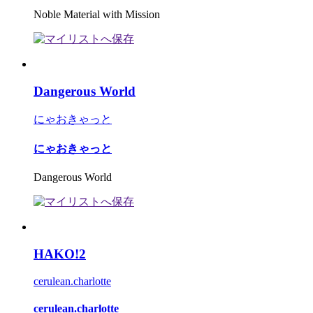
Noble Material with Mission
Dangerous World
にゃおきゃっと
にゃおきゃっと
Dangerous World
HAKO!2
cerulean.charlotte
cerulean.charlotte