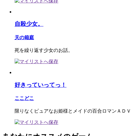
自殺少女。
天の箱庭
死を繰り返す少女のお話。
好きっていってっ！
ここどこ
限りなくピュアなお姫様とメイドの百合ロマンＡＤＶ