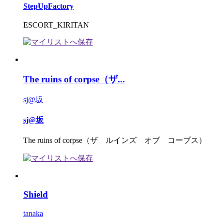
StepUpFactory
ESCORT_KIRITAN
The ruins of corpse（ザ...
sj@坂
sj@坂
The ruins of corpse（ザ ルインズ オブ コープス）
Shield
tanaka