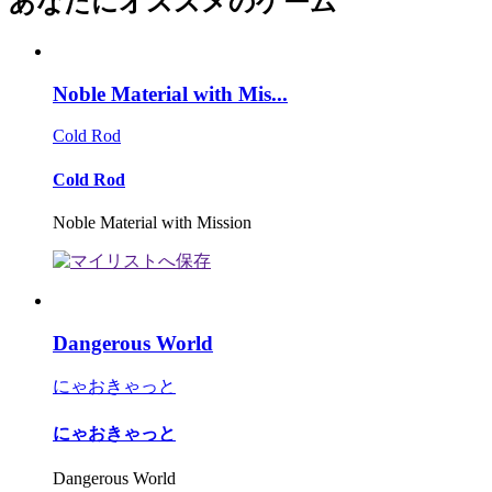
あなたにオススメのゲーム
Noble Material with Mis...
Cold Rod
Cold Rod
Noble Material with Mission
Dangerous World
にゃおきゃっと
にゃおきゃっと
Dangerous World