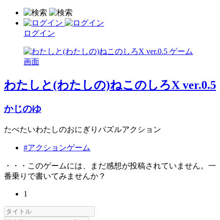
ログイン
わたしと(わたしの)ねこのしろX ver.0.5
かじのゆ
たべたいわたしのおにぎりパズルアクション
#アクションゲーム
・・・このゲームには、まだ感想が投稿されていません。一
番乗りで書いてみませんか？
1