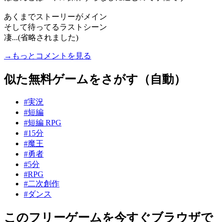
あくまでストーリーがメイン
そして待ってるラストシーン
凄...(省略されました)
→もっとコメントを見る
似た無料ゲームをさがす（自動）
#実況
#短編
#短編 RPG
#15分
#魔王
#勇者
#5分
#RPG
#二次創作
#ダンス
このフリーゲームを今すぐブラウザで