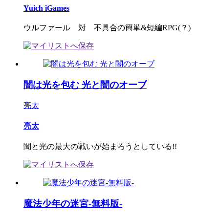
Yuich iGames
ウルファール 対 不具合の簡単&短編RPG(？)
闇は光を包む 光と闇のオーブ
亮太
亮太
闇と光の最大の戦いが始まろうとしている!!
魔法少年の迷宮-無料版-