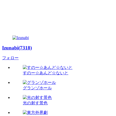
Izunabi(7318)
フォロー
すのー☆あんど☆ないと
グランゾホール
光の射す景色