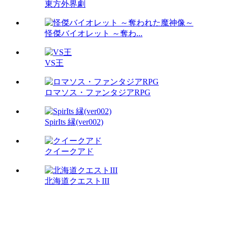
東方外界劇
怪傑バイオレット ～奪わ...
VS王
ロマソス・ファンタジアRPG
SpirIts 縁(ver002)
クイークアド
北海道クエストIII