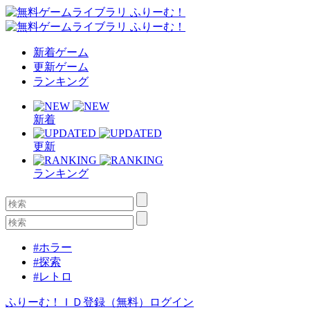
新着ゲーム
更新ゲーム
ランキング
新着
更新
ランキング
#ホラー
#探索
#レトロ
ふりーむ！ＩＤ登録（無料）
ログイン