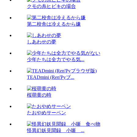
クモの糸ヒビキの場合
第二校舎は冷えるから嫌
しあわせの夢
少年たちは全力でやる気...
TEADmini (Ren'Pyブ...
桜萌黄の時
たおやめサーペン
怪異幻妖見聞録 小噺 ...