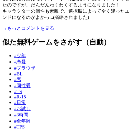
たのですが、だんだんわくわくするようになりました！
キャラクターの個性も素敵で、選択肢によって全く違ったエ
ンドになるのがよかっ...(省略されました)
→もっとコメントを見る
似た無料ゲームをさがす（自動）
#少年
#恋愛
#ブラウザ
#BL
#恋
#同性愛
#TS
#R-15
#日常
#お試し
#3時間
#全年齢
#TPS