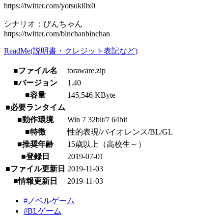
https://twitter.com/yotsuki0x0
シナリオ：びんちゃん
https://twitter.com/binchanbinchan
ReadMe(説明書・クレジット表記など)
■ファイル名
toraware.zip
■バージョン
1.40
■容量
145,546 KByte
■必要ランタイム
■動作環境
Win 7 32bit/7 64bit
■特徴
性的表現/バイオレンス/BL/GL
■推奨年齢
15歳以上（高校生～）
■登録日
2019-07-01
■ファイル更新日
2019-11-03
■情報更新日
2019-11-03
#ノベルゲーム
#BLゲーム