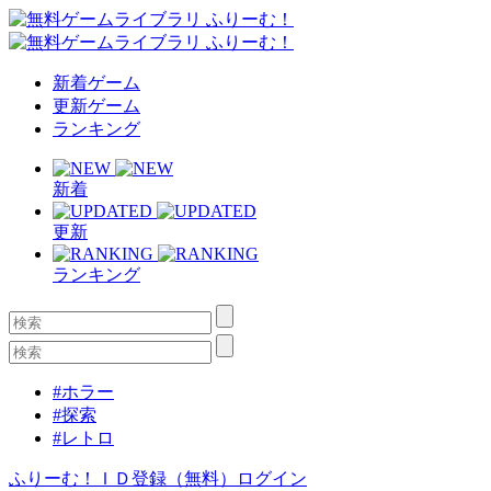
新着ゲーム
更新ゲーム
ランキング
新着
更新
ランキング
#ホラー
#探索
#レトロ
ふりーむ！ＩＤ登録（無料）
ログイン