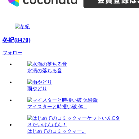
冬紀(8470)
フォロー
水滴の落ちる音
雨やどり
マイスターと時攫い破 体...
はじめてのコミックマー...