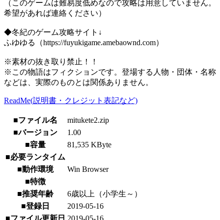
（このゲームは難易度低めなので攻略は用意していません。
希望があれば連絡ください）
◆冬紀のゲーム攻略サイト↓
ふゆゆる（https://fuyukigame.amebaownd.com）
※素材の抜き取り禁止！！
※この物語はフィクションです。登場する人物・団体・名称
などは、実際のものとは関係ありません。
ReadMe(説明書・クレジット表記など)
■ファイル名
mitukete2.zip
■バージョン
1.00
■容量
81,535 KByte
■必要ランタイム
■動作環境
Win Browser
■特徴
■推奨年齢
6歳以上（小学生～）
■登録日
2019-05-16
■ファイル更新日
2019-05-16