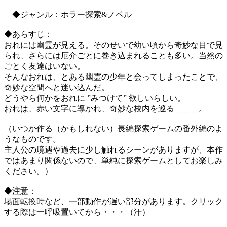
◆ジャンル：ホラー探索&ノベル
◆あらすじ：
おれには幽霊が見える。そのせいで幼い頃から奇妙な目で見
られ、さらには厄介ごとに巻き込まれることも多い。当然の
ごとく友達はいない。
そんなおれは、とある幽霊の少年と会ってしまったことで、
奇妙な空間へと迷い込んだ。
どうやら何かをおれに ”みつけて” 欲しいらしい。
おれは、赤い文字に導かれ、奇妙な校内を巡る＿＿＿。
（いつか作る（かもしれない）長編探索ゲームの番外編のよ
うなものです。
主人公の境遇や過去に少し触れるシーンがありますが、本作
ではあまり関係ないので、単純に探索ゲームとしてお楽しみ
ください。）
◆注意：
場面転換時など、一部動作が遅い部分があります。クリック
する際は一呼吸置いてから・・・（汗）