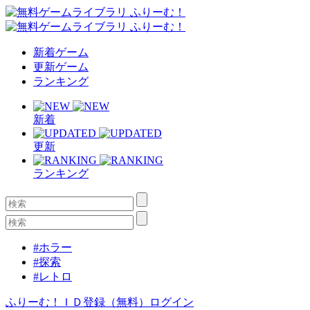
新着ゲーム
更新ゲーム
ランキング
新着
更新
ランキング
#ホラー
#探索
#レトロ
ふりーむ！ＩＤ登録（無料）
ログイン