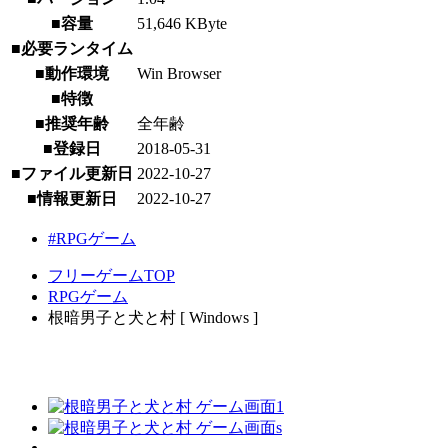
■容量
51,646 KByte
■必要ランタイム
■動作環境
Win Browser
■特徴
■推奨年齢
全年齢
■登録日
2018-05-31
■ファイル更新日
2022-10-27
■情報更新日
2022-10-27
#RPGゲーム
フリーゲームTOP
RPGゲーム
根暗男子と犬と村 [ Windows ]