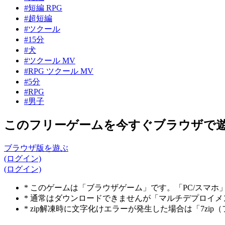
#短編 RPG
#超短編
#ツクール
#15分
#犬
#ツクール MV
#RPG ツクール MV
#5分
#RPG
#男子
このフリーゲームを今すぐブラウザで
ブラウザ版を遊ぶ
(ログイン)
(ログイン)
* このゲームは「ブラウザゲーム」です。「PC/スマ
* 通常はダウンロードできませんが「マルチデプロイ
* zip解凍時に文字化けエラーが発生した場合は「7z