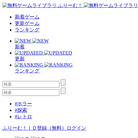
新着ゲーム
更新ゲーム
ランキング
新着
更新
ランキング
#ホラー
#探索
#レトロ
ふりーむ！ＩＤ登録（無料）
ログイン