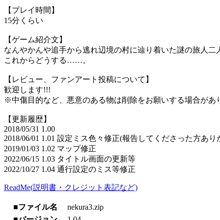
【プレイ時間】
15分くらい
【ゲーム紹介文】
なんやかんや追手から逃れ辺境の村に辿り着いた謎の旅人二
これからどうする……。
【レビュー、ファンアート投稿について】
歓迎します!!!
※中傷目的など、悪意のある物は削除をお願いする場合があ
【更新履歴】
2018/05/31 1.00
2018/06/01 1.01 設定ミス色々修正(報告してくださった方あ
2019/01/03 1.02 マップ修正
2022/06/15 1.03 タイトル画面の更新等
2022/10/27 1.04 通行設定のミス等修正
ReadMe(説明書・クレジット表記など)
■ファイル名
nekura3.zip
■バージョン
1.04