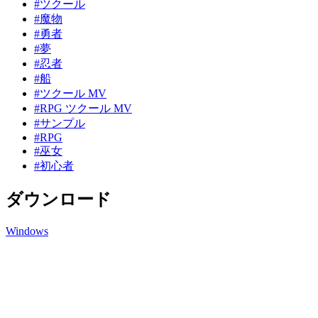
#ツクール
#魔物
#勇者
#夢
#忍者
#船
#ツクール MV
#RPG ツクール MV
#サンプル
#RPG
#巫女
#初心者
ダウンロード
Windows