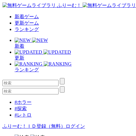
新着ゲーム
更新ゲーム
ランキング
新着
更新
ランキング
#ホラー
#探索
#レトロ
ふりーむ！ＩＤ登録（無料）
ログイン