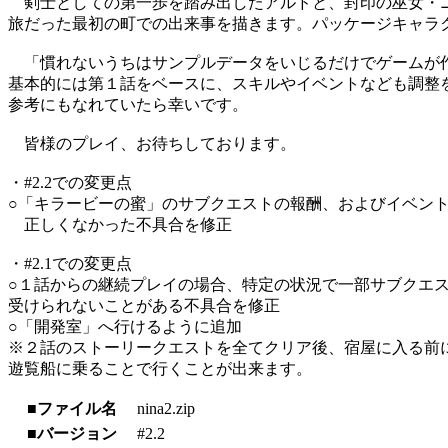
剣士としての第一歩を踏み出したアルドと、封印の巫女・
旅だった最初の町での出来事を描きます。パッケージキャラ
「慣れないうちはサンプルデータをいじるだけでゲームが
基本的には第１話をベースに、スキルやイベントなども調整
参考にもなれていたら幸いです。
皆様のプレイ、お待ちしております。
・#2.2での変更点
○「キラービーの蜜」のサブクエストの報酬、およびイベン
正しくなかった不具合を修正
・#2.1での変更点
○１話からの継続プレイの場合、特定の状況で一部サブクエ
受けられないことがある不具合を修正
○「開発室」へ行けるように追加
※２話のストーリークエストを全てクリア後、宿屋に入る前
遊覧船に乗ることで行くことが出来ます。
■ファイル名
nina2.zip
■バージョン
#2.2