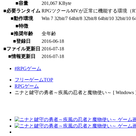
■容量
201,067 KByte
■必要ランタイム
RPGツクールMVが正常に機能する環境（R
■動作環境
Win 7 32bit/7 64bit/8 32bit/8 64bit/10 32bit/10 6
■特徴
■推奨年齢
全年齢
■登録日
2016-06-18
■ファイル更新日
2016-07-18
■情報更新日
2016-07-18
#RPGゲーム
フリーゲームTOP
RPGゲーム
ニナと鍵守の勇者～疾風の忍者と魔物使い～ [ Windows 