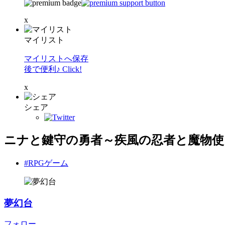
x
マイリスト
マイリストへ保存
後で便利♪ Click!
x
シェア
ニナと鍵守の勇者～疾風の忍者と魔物使
#RPGゲーム
夢幻台
フォロー