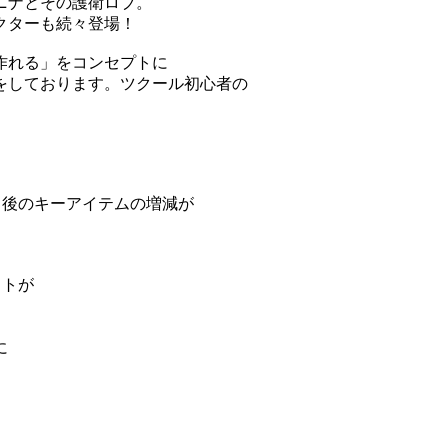
ニナとその護衛ロブ。
クターも続々登場！
作れる」をコンセプトに
をしております。ツクール初心者の
ト後のキーアイテムの増減が
ストが
に