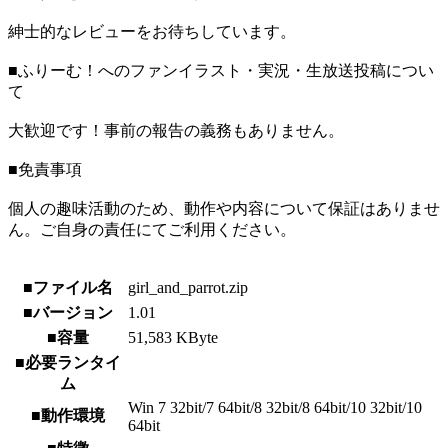
紳士的なレビューをお待ちしています。
■ふりーむ！へのファンイラスト・実況・生放送投稿につい
て
大歓迎です！事前の報告の義務もありません。
■免責事項
個人の趣味活動のため、動作や内容について保証はありませ
ん。ご自身の責任にてご利用ください。
■ファイル名
girl_and_parrot.zip
■バージョン
1.01
■容量
51,583 KByte
■必要ランタイ
ム
Win 7 32bit/7 64bit/8 32bit/8 64bit/10 32bit/10
■動作環境
64bit