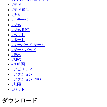
#実況
#実況 歓迎
#少女
#ステージ
#探索
#探索 RPG
#ペット
#ボート
#キーボード ゲーム
#ゲームパッド
#脱出
#RPG
#１時間
#アビリティ
#アクション
#アクション RPG
#無限
#パッド
ダウンロード