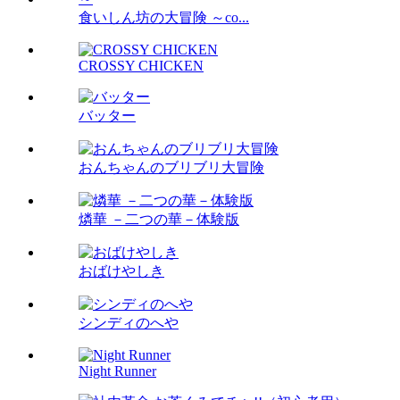
食いしん坊の大冒険 ～co...
CROSSY CHICKEN
バッター
おんちゃんのブリブリ大冒険
燐華 －二つの華－体験版
おばけやしき
シンディのへや
Night Runner