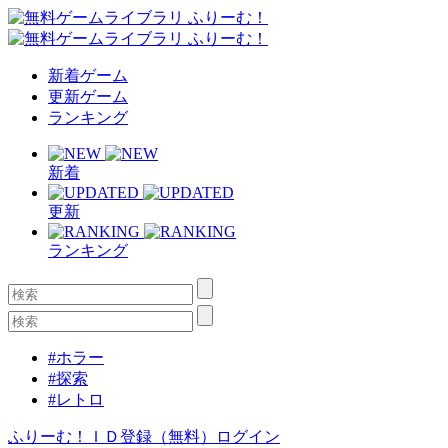
新着ゲーム
更新ゲーム
ランキング
新着
更新
ランキング
#ホラー
#探索
#レトロ
ふりーむ！ＩＤ登録（無料）
ログイン