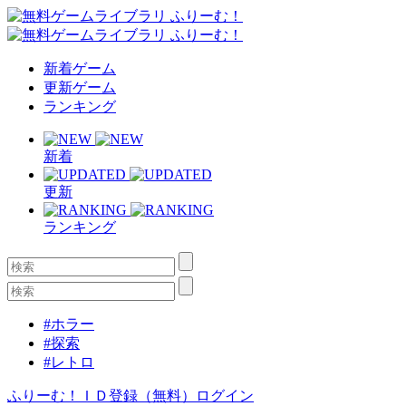
新着ゲーム
更新ゲーム
ランキング
新着
更新
ランキング
#ホラー
#探索
#レトロ
ふりーむ！ＩＤ登録（無料）
ログイン