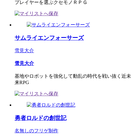
プレイヤーを選ぶクセモノＲＰＧ
サムライエンフォーサーズ
雪見大介
雪見大介
基地やロボットを強化して動乱の時代を戦い抜く近未
来RPG
勇者ロルドの創世記
名無しのフリゲ制作