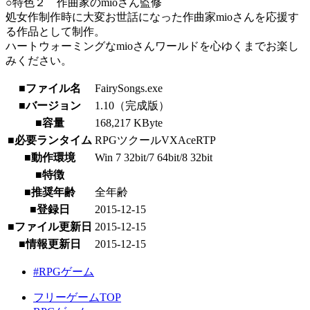
○特色２ 作曲家のmioさん監修
処女作制作時に大変お世話になった作曲家mioさんを応援す
る作品として制作。
ハートウォーミングなmioさんワールドを心ゆくまでお楽し
みください。
■ファイル名
FairySongs.exe
■バージョン
1.10（完成版）
■容量
168,217 KByte
■必要ランタイム
RPGツクールVXAceRTP
■動作環境
Win 7 32bit/7 64bit/8 32bit
■特徴
■推奨年齢
全年齢
■登録日
2015-12-15
■ファイル更新日
2015-12-15
■情報更新日
2015-12-15
#RPGゲーム
フリーゲームTOP