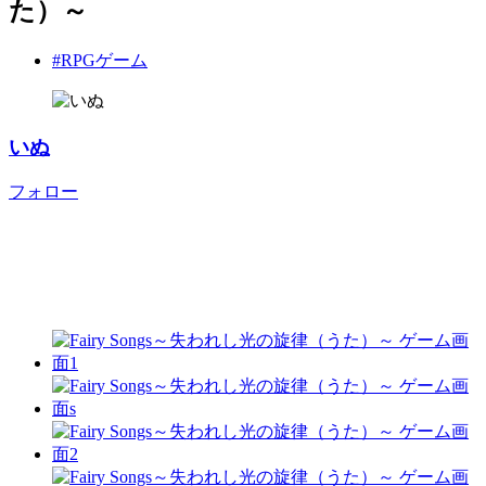
た）～
#RPGゲーム
いぬ
フォロー