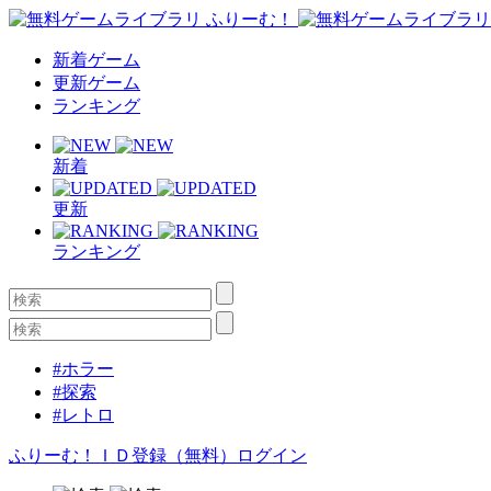
新着ゲーム
更新ゲーム
ランキング
新着
更新
ランキング
#ホラー
#探索
#レトロ
ふりーむ！ＩＤ登録（無料）
ログイン