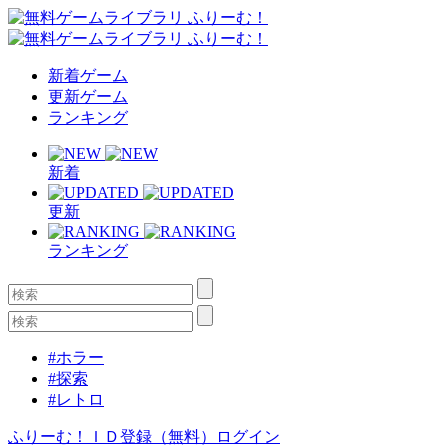
新着ゲーム
更新ゲーム
ランキング
新着
更新
ランキング
#ホラー
#探索
#レトロ
ふりーむ！ＩＤ登録（無料）
ログイン