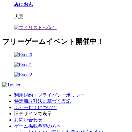
みにおん
大豆
フリーゲームイベント開催中！
利用規約・プライバシーポリシー
特定商取引法に基づく表記
ふりーむ！について
旧デザインで表示
お問い合わせ
ゲーム掲載希望の方へ