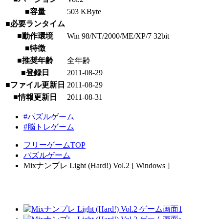
■容量
503 KByte
■必要ランタイム
■動作環境
Win 98/NT/2000/ME/XP/7 32bit
■特徴
■推奨年齢
全年齢
■登録日
2011-08-29
■ファイル更新日
2011-08-29
■情報更新日
2011-08-31
#パズルゲーム
#脳トレゲーム
フリーゲームTOP
パズルゲーム
Mixナンプレ Light (Hard!) Vol.2 [ Windows ]