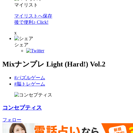
マイリスト
マイリストへ保存
後で便利♪ Click!
x
シェア
Mixナンプレ Light (Hard!) Vol.2
#パズルゲーム
#脳トレゲーム
コンセプティス
フォロー