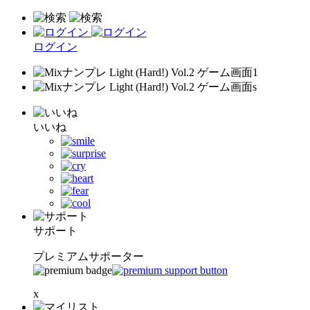
ログイン
いいね
サポート
プレミアムサポーター
x