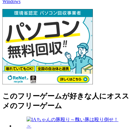
Windows
このフリーゲームが好きな人にオスス
メのフリーゲーム