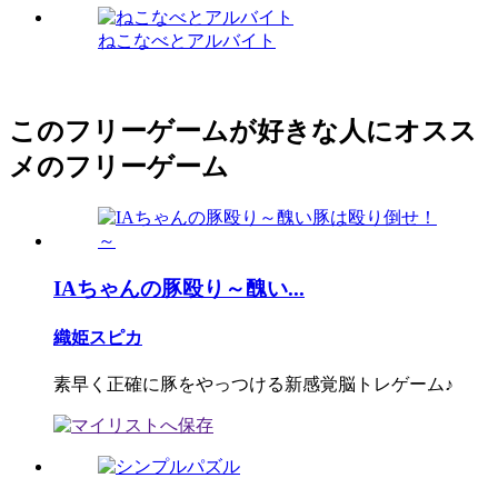
ねこなべとアルバイト
このフリーゲームが好きな人にオスス
メのフリーゲーム
IAちゃんの豚殴り～醜い...
織姫スピカ
素早く正確に豚をやっつける新感覚脳トレゲーム♪