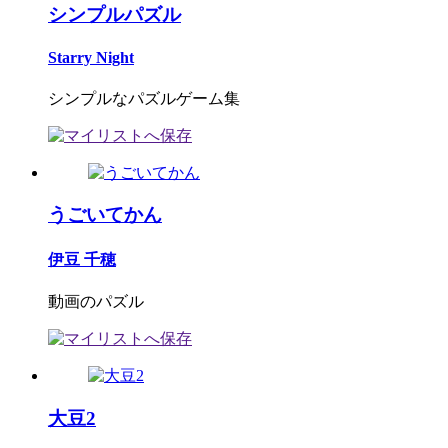
シンプルパズル
Starry Night
シンプルなパズルゲーム集
うごいてかん
伊豆 千穂
動画のパズル
大豆2