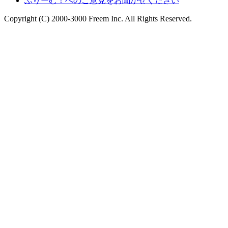
ふりーむ！へのご意見をお聞かせください
Copyright (C) 2000-3000 Freem Inc. All Rights Reserved.