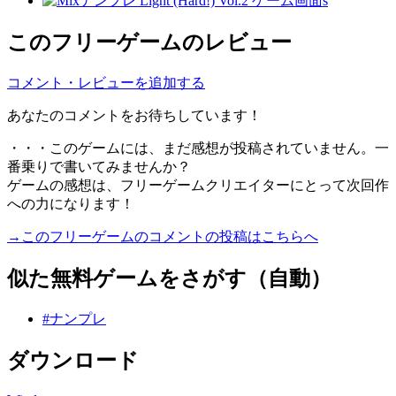
このフリーゲームのレビュー
コメント・レビューを追加する
あなたのコメントをお待ちしています！
・・・このゲームには、まだ感想が投稿されていません。一
番乗りで書いてみませんか？
ゲームの感想は、フリーゲームクリエイターにとって次回作
への力になります！
→このフリーゲームのコメントの投稿はこちらへ
似た無料ゲームをさがす（自動）
#ナンプレ
ダウンロード