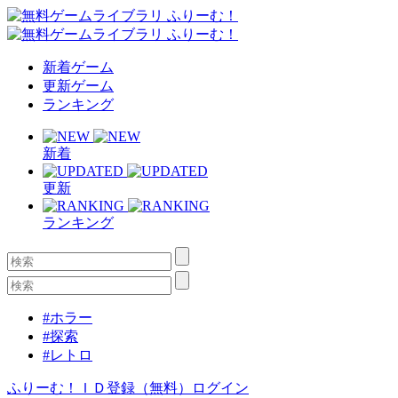
新着ゲーム
更新ゲーム
ランキング
新着
更新
ランキング
#ホラー
#探索
#レトロ
ふりーむ！ＩＤ登録（無料）
ログイン