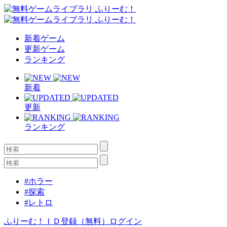
新着ゲーム
更新ゲーム
ランキング
新着
更新
ランキング
#ホラー
#探索
#レトロ
ふりーむ！ＩＤ登録（無料）
ログイン