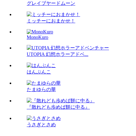
グレイブヤードムーン
ミッチーにおまかせ！
MonoKuro
UTOPIA 幻想ホラーアドベ...
はんぶんこ
たまゆらの華
『散れども歩めば餅に中る』
うさぎとさめ