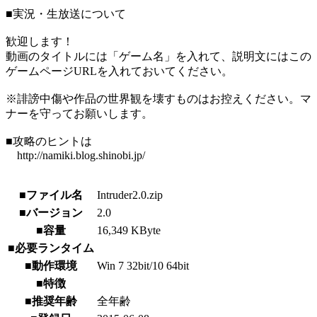
■実況・生放送について
歓迎します！
動画のタイトルには「ゲーム名」を入れて、説明文にはこの
ゲームページURLを入れておいてください。
※誹謗中傷や作品の世界観を壊すものはお控えください。マ
ナーを守ってお願いします。
■攻略のヒントは
http://namiki.blog.shinobi.jp/
■ファイル名
Intruder2.0.zip
■バージョン
2.0
■容量
16,349 KByte
■必要ランタイム
■動作環境
Win 7 32bit/10 64bit
■特徴
■推奨年齢
全年齢