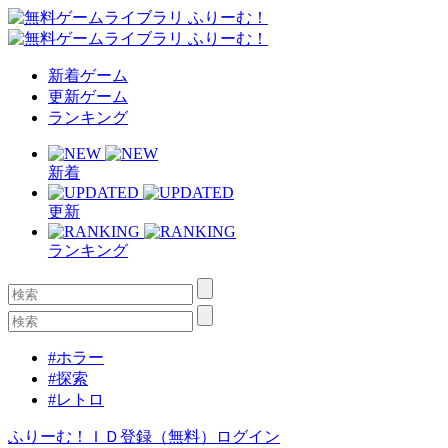
新着ゲーム
更新ゲーム
ランキング
新着
更新
ランキング
#ホラー
#探索
#レトロ
ふりーむ！ＩＤ登録（無料）
ログイン