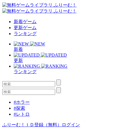
新着ゲーム
更新ゲーム
ランキング
新着
更新
ランキング
#ホラー
#探索
#レトロ
ふりーむ！ＩＤ登録（無料）
ログイン