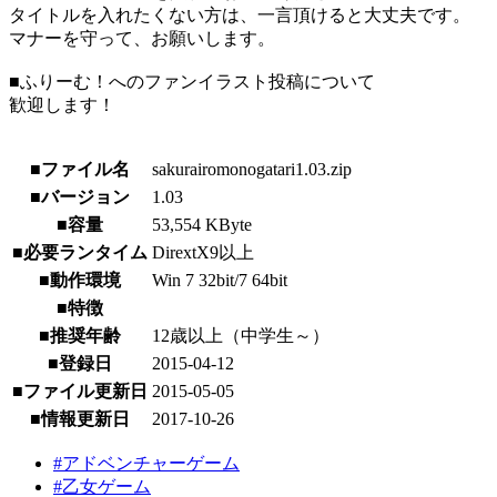
タイトルを入れたくない方は、一言頂けると大丈夫です。
マナーを守って、お願いします。
■ふりーむ！へのファンイラスト投稿について
歓迎します！
■ファイル名
sakurairomonogatari1.03.zip
■バージョン
1.03
■容量
53,554 KByte
■必要ランタイム
DirextX9以上
■動作環境
Win 7 32bit/7 64bit
■特徴
■推奨年齢
12歳以上（中学生～）
■登録日
2015-04-12
■ファイル更新日
2015-05-05
■情報更新日
2017-10-26
#アドベンチャーゲーム
#乙女ゲーム