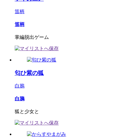
笛柄
笛柄
掌編脱出ゲーム
匂ひ紫の狐
白鴉
白鴉
狐と少女と