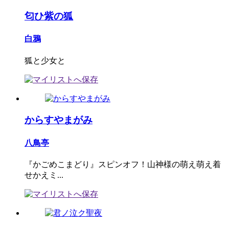
匂ひ紫の狐
白鴉
狐と少女と
からすやまがみ
八鳥亭
『かごめこまどり』スピンオフ！山神様の萌え萌え着
せかえミ...