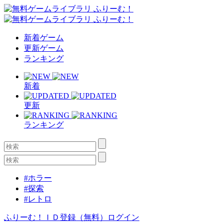
新着ゲーム
更新ゲーム
ランキング
新着
更新
ランキング
#ホラー
#探索
#レトロ
ふりーむ！ＩＤ登録（無料）
ログイン