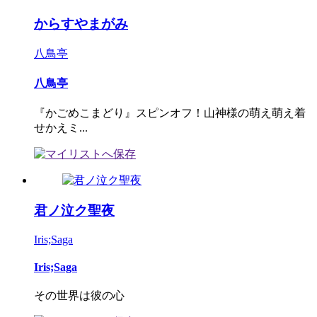
からすやまがみ
八鳥亭
八鳥亭
『かごめこまどり』スピンオフ！山神様の萌え萌え着
せかえミ...
君ノ泣ク聖夜
Iris;Saga
Iris;Saga
その世界は彼の心