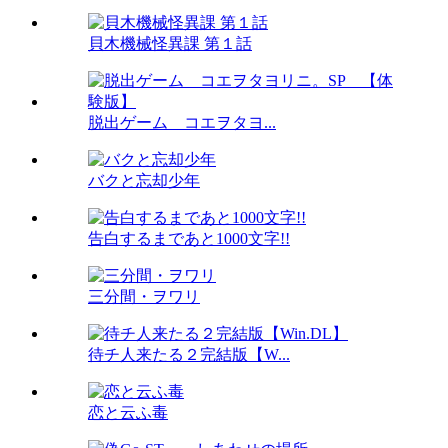
貝木機械怪異課 第１話
脱出ゲーム コエヲタヨ...
バクと忘却少年
告白するまであと1000文字!!
三分間・ヲワリ
待チ人来たる２完結版【W...
恋と云ふ毒