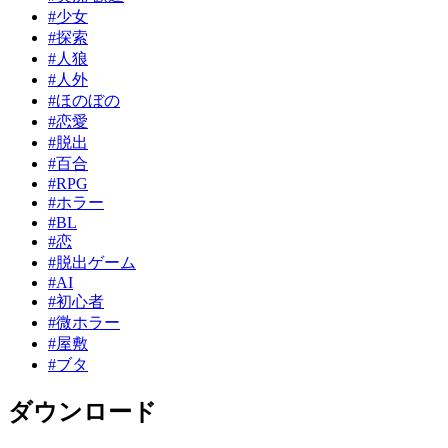
#少女
#探索
#人狼
#人外
#ほのぼの
#恋愛
#脱出
#百合
#RPG
#ホラー
#BL
#恋
#脱出ゲーム
#AI
#初心者
#微ホラー
#屋敷
#ブタ
ダウンロード