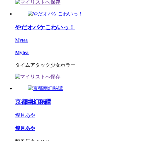
やだオバケこわいっ！
Mytea
Mytea
タイムアタック少女ホラー
京都幽幻秘譚
煌月あや
煌月あや