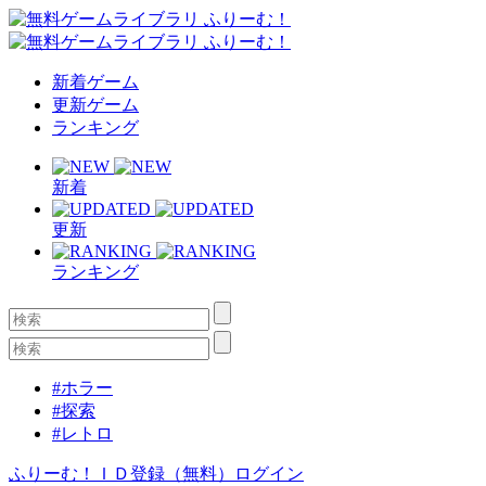
新着ゲーム
更新ゲーム
ランキング
新着
更新
ランキング
#ホラー
#探索
#レトロ
ふりーむ！ＩＤ登録（無料）
ログイン