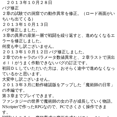
２０１３年１０月２８日
バグ修正
２章の試験での洞窟での動作異常を修正。（ロード画面がい
ちいち出てくる）
２０１３年１０月１３日
バグ修正しました。
３章の異界の扉第一層で戦闘を繰り返すと、進めなくなるエ
ラーを修正しました。
何度も申し訳ございません。
２０１３年１０月１２日 バグ修正しました。
２章でのキャラのパラメータ数値異常と、２章ラストで演出
ｄｌｌがうまく作動できないバグの訂正です。
初回ＤＬしていただいた方は、おそらく途中で進めなくなっ
ているかと思います。
大変申し訳ございません。
２０１３年３月に動作確認版をアップした「魔術師の日常」
の本編です。
第３章までプレイできます。
ファンタジーの世界で魔術師の女の子が成長していく物語。
NScripterで作ったRPGなので、PCでさくさく操作できま
す。