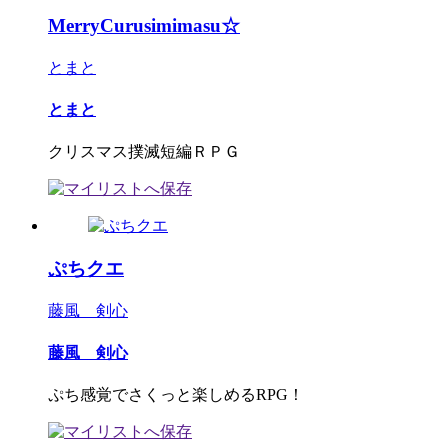
MerryCurusimimasu☆
とまと
とまと
クリスマス撲滅短編ＲＰＧ
ぷちクエ
藤風 剣心
藤風 剣心
ぷち感覚でさくっと楽しめるRPG！