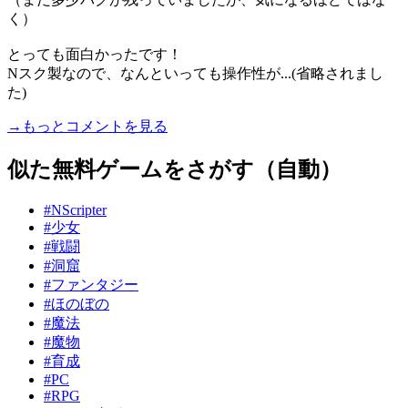
く）
とっても面白かったです！
Nスク製なので、なんといっても操作性が...(省略されまし
た)
→もっとコメントを見る
似た無料ゲームをさがす（自動）
#NScripter
#少女
#戦闘
#洞窟
#ファンタジー
#ほのぼの
#魔法
#魔物
#育成
#PC
#RPG