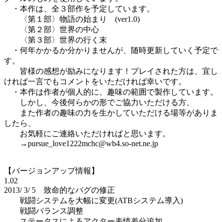
・本作は、全３部作を予定しています。
〈第１部〉物語の始まり (ver1.0)
〈第２部〉世界の中心
〈第３部〉世界の行く末
・何年かかるか分かりませんが、随時更新していく予定で
す。
皆様の感想が励みになります！プレイされた方は、宜し
ければ一言でもコメントをいただければ幸いです。
・本作は作者が個人的に、趣味の範囲で製作しています。
しかし、今後何らかの形でご協力いただける方、
また作者の趣味の力を生かしていただける場等がありま
したら、
お気軽にご連絡いただければと思います。
→pursue_love1222mchc@wb4.so-net.ne.jp
【バージョンアップ情報】
1.02
2013/ 3/ 5 致命的なバグの修正
戦闘システムを大幅に変更(ATBシステム導入)
戦闘バランス調整
ステータスによるアクター表情差分追加