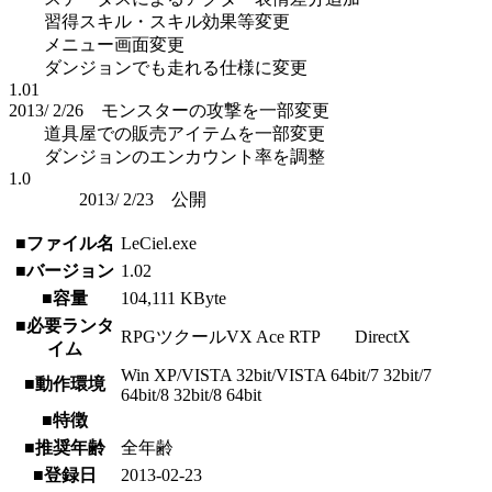
習得スキル・スキル効果等変更
メニュー画面変更
ダンジョンでも走れる仕様に変更
1.01
2013/ 2/26 モンスターの攻撃を一部変更
道具屋での販売アイテムを一部変更
ダンジョンのエンカウント率を調整
1.0
2013/ 2/23 公開
■ファイル名
LeCiel.exe
■バージョン
1.02
■容量
104,111 KByte
■必要ランタ
RPGツクールVX Ace RTP DirectX
イム
Win XP/VISTA 32bit/VISTA 64bit/7 32bit/7
■動作環境
64bit/8 32bit/8 64bit
■特徴
■推奨年齢
全年齢
■登録日
2013-02-23