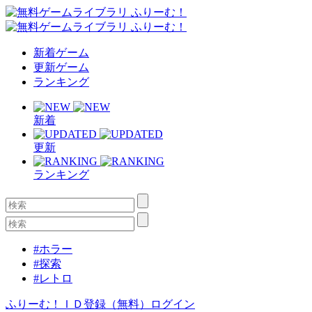
新着ゲーム
更新ゲーム
ランキング
新着
更新
ランキング
#ホラー
#探索
#レトロ
ふりーむ！ＩＤ登録（無料）
ログイン