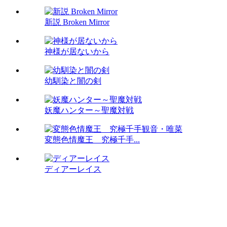
新説 Broken Mirror
神様が居ないから
幼馴染と闇の剣
妖魔ハンター～聖魔対戦
変態色情魔王 究極千手...
ディアーレイス